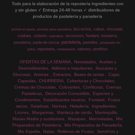
Todo para la elaboración de la repostería Ingredientes con
y sin gluten ✓ Entrega 24-48 horas ✓ distribuidores de
productos de pastelería y panadería
bizcochos
cakes
chocolate
aroma-en-pasta
aromas-para-pasteleria
cookies
fondant
cortador
decoracion
heladeria
cupcakes
pasteleria
pasteles
panaderia
pasta-de-azucar
preparado-en-
reposteria
sabores
semifrios
polvo
restauracion
OFERTAS DE LA SEMANA
Novedades
Aceites y
Desmoldeantes
Aditivos e Impulsores
Azucares y
Glucosas
Aromas
Extractos
Bases de tartas
Cajas
Capsulas
CHURRERIA
Coberturas y Chocolates
Cremas de Chocolate
Colorantes
Confituras
Cremas
Pasteleras
Decoración Comestible
Especies y
Condimentos
Estabilizantes neutros
Fondant
Frutos
secos
Gelatinas
Harinas
Heladería
Ingredientes
Licores
Margarinas
Manteca de cerdo
Mantequilla
Masas Madre y sustitutivos
Mazapan
Mermeladas
Mix
Preparados de Pastelería
Mix Preparados de PanaderÍa
Mix Espelta
Natas
Rellenos de Frutas
Semifríos y