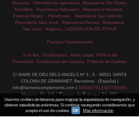
Mousses
Utensilios de repostería
Repostería Sin Gluten
Panellets
Repostería Halloween
Repostería Navidad
Especial Reyes
Panettones
Repostería San Valentín
Repostería Sant Jordi
Repostería Pascua
Repostería
San Juan
Veganos
LIQUIDACIÓN DE STOCK
Farines i Complements
Ir arriba
Contáctanos
Aviso Legal
Política de
Privacidad
Condiciones de Compra
Políticas de Cookies
C/ MARE DE DEU DELS ANGELS Nº 3 - 5 - 08921 SANTA
COLOMA DE GRAMANET, Barcelona - (España) |
info@farinesicomplements.com |
934664761
|
687794264
Horario:
8h -14h |
Tiempo de Entrega:
24- 48H
Usamos cookies de terceros para mejorar la experiencia de navegación, y
(*) Precios sin Impuestos incluidos
obtener estadísticas anónimas. Si continúa navegando consideramos que
acepta el uso de cookies.
OK
Más información
Métodos de pago aceptados