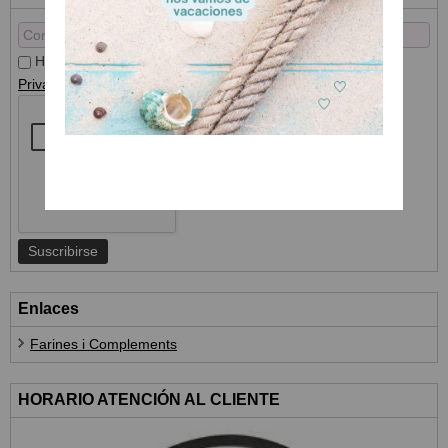
He leído y acepto el
Tratamiento de datos
y la
Política de
Privacidad
Enlaces
Farines i Complements
HORARIO ATENCIÓN AL CLIENTE