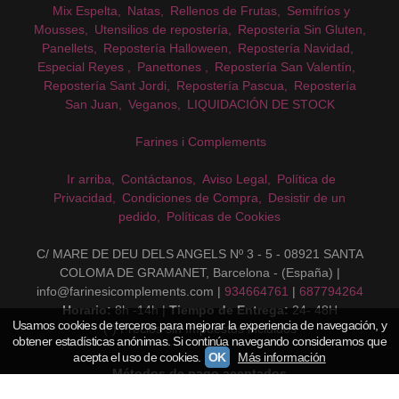
Mix Espelta
Natas
Rellenos de Frutas
Semifríos y
Mousses
Utensilios de repostería
Repostería Sin Gluten
Panellets
Repostería Halloween
Repostería Navidad
Especial Reyes
Panettones
Repostería San Valentín
Repostería Sant Jordi
Repostería Pascua
Repostería
San Juan
Veganos
LIQUIDACIÓN DE STOCK
Farines i Complements
Ir arriba
Contáctanos
Aviso Legal
Política de
Privacidad
Condiciones de Compra
Desistir de un
pedido
Políticas de Cookies
C/ MARE DE DEU DELS ANGELS Nº 3 - 5 - 08921 SANTA
COLOMA DE GRAMANET, Barcelona - (España) |
info@farinesicomplements.com |
934664761
|
687794264
Horario:
8h -14h |
Tiempo de Entrega:
24- 48H
Usamos cookies de terceros para mejorar la experiencia de navegación, y
(*) Precios sin Impuestos incluidos
obtener estadísticas anónimas. Si continúa navegando consideramos que
acepta el uso de cookies.
OK
Más información
Métodos de pago aceptados