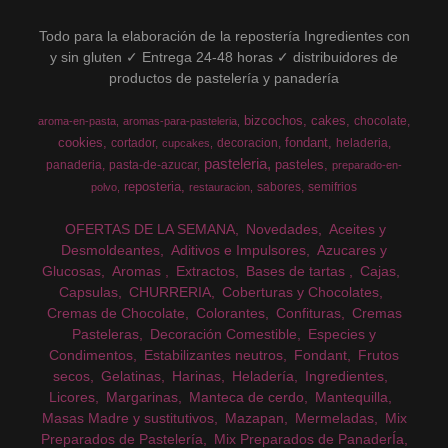
Todo para la elaboración de la repostería Ingredientes con
y sin gluten ✓ Entrega 24-48 horas ✓ distribuidores de
productos de pastelería y panadería
bizcochos
cakes
chocolate
aroma-en-pasta
aromas-para-pasteleria
cookies
fondant
cortador
decoracion
heladeria
cupcakes
pasteleria
pasteles
panaderia
pasta-de-azucar
preparado-en-
reposteria
sabores
semifrios
polvo
restauracion
OFERTAS DE LA SEMANA
Novedades
Aceites y
Desmoldeantes
Aditivos e Impulsores
Azucares y
Glucosas
Aromas
Extractos
Bases de tartas
Cajas
Capsulas
CHURRERIA
Coberturas y Chocolates
Cremas de Chocolate
Colorantes
Confituras
Cremas
Pasteleras
Decoración Comestible
Especies y
Condimentos
Estabilizantes neutros
Fondant
Frutos
secos
Gelatinas
Harinas
Heladería
Ingredientes
Licores
Margarinas
Manteca de cerdo
Mantequilla
Masas Madre y sustitutivos
Mazapan
Mermeladas
Mix
Preparados de Pastelería
Mix Preparados de PanaderÍa