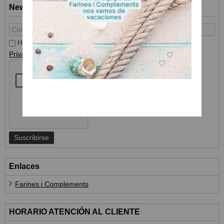
Newsletter
He leído y acepto el
Tratamiento de datos
y la
Política de
Privacidad
Enlaces
Farines i Complements
HORARIO ATENCIÓN AL CLIENTE