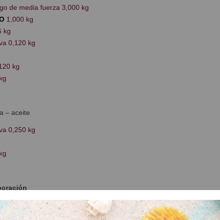
igo de media fuerza 3,000 kg
O
1,000 kg
 kg
iva 0,120 kg
120 kg
kg
a – aceite
iva 0,250 kg
kg
boración
ngredientes hasta conseguir una masa fina y elástica.
 de la masa: 24 ºC.