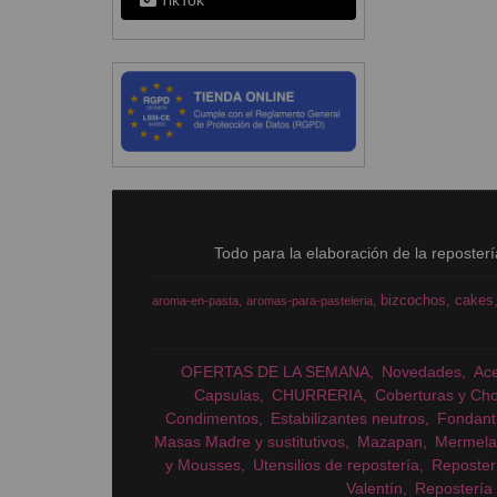
TikTok
Todo para la elaboración de la reposter
bizcochos
cakes
aroma-en-pasta
aromas-para-pasteleria
OFERTAS DE LA SEMANA
Novedades
Ac
Capsulas
CHURRERIA
Coberturas y Cho
Condimentos
Estabilizantes neutros
Fondant
Masas Madre y sustitutivos
Mazapan
Mermela
y Mousses
Utensilios de repostería
Reposter
Valentín
Repostería 