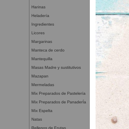
Dividir piez
Harinas
Estirar en 
Heladería
Fermentar d
Ingredientes
Rociar abun
los dedos.
Licores
Decorar con 
Margarinas
Fermentar d
Manteca de cerdo
Hornear a 2
Mantequilla
Masas Madre y sustitutivos
Mazapan
Mermeladas
Mix Preparados de Pastelería
Mix Preparados de PanaderÍa
Mix Espelta
Natas
Rellenos de Frutas