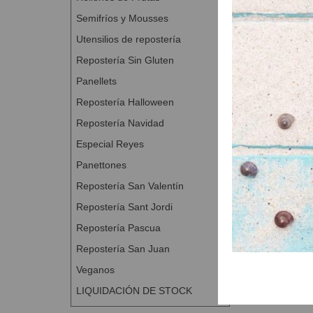
Semifríos y Mousses
Utensilios de repostería
Repostería Sin Gluten
Panellets
Repostería Halloween
Repostería Navidad
Especial Reyes
Panettones
Repostería San Valentín
Repostería Sant Jordi
Repostería Pascua
Repostería San Juan
Veganos
LIQUIDACIÓN DE STOCK