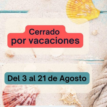
as de 0,750 kg.
moldes rectangulares de 60 x 20 cm engrasados.
urante unos 60 minutos.
dantemente con la emulsión de agua – aceite y hacer agujeros en la 
verduras, chistorra, romero, aceitunas, etc.
urante unos 30 minutos.
40 ºC (con vapor) unos 20 minutos.