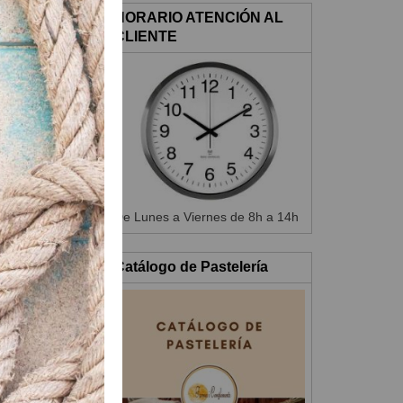
HORARIO ATENCIÓN AL
CLIENTE
masa clavando
De Lunes a Viernes de 8h a 14h
Catálogo de Pastelería