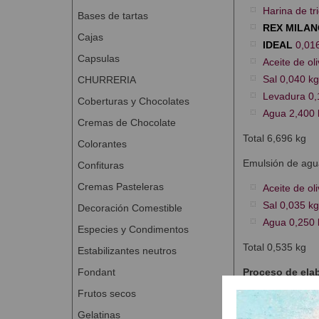
Harina de tr
Bases de tartas
REX MILAN
Cajas
IDEAL
0,016
Capsulas
Aceite de ol
Sal 0,040 kg
CHURRERIA
Levadura 0,
Coberturas y Chocolates
Agua 2,400 
Cremas de Chocolate
Total 6,696 kg
Colorantes
Emulsión de agu
Confituras
Cremas Pasteleras
Aceite de ol
Sal 0,035 kg
Decoración Comestible
Agua 0,250 
Especies y Condimentos
Total 0,535 kg
Estabilizantes neutros
Fondant
Proceso de ela
Frutos secos
Amasar los i
Temperatura
Gelatinas