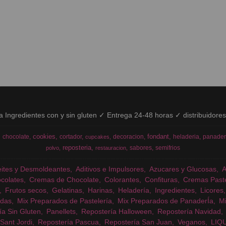
ía Ingredientes con y sin gluten ✓ Entrega 24-48 horas ✓ distribuidore
cookies
fondant
chocolate
cortador
decoracion
heladeria
panader
cupcakes
reposteria
sabores
semifrios
polvo
restauracion
eites y Desmoldeantes
Aditivos e Impulsores
Azucares y Glucosas
colates
Cremas de Chocolate
Colorantes
Confituras
Cremas Past
Frutos secos
Gelatinas
Harinas
Heladería
Ingredientes
Licores
das
Mix Preparados de Pastelería
Mix Preparados de PanaderÍa
Mi
ía Sin Gluten
Panellets
Repostería Halloween
Repostería Navidad
Sant Jordi
Repostería Pascua
Repostería San Juan
Veganos
LIQ