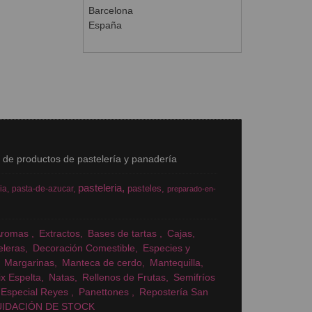
Barcelona
España
s de productos de pastelería y panadería
pasteleria
pasteles
ia
pasta-de-azucar
preparado-en-
Aromas
Extractos
Bases de tartas
Cajas
eleras
Decoración Comestible
Especies y
Margarinas
Manteca de cerdo
Mantequilla
x Espelta
Natas
Rellenos de Frutas
Semifríos
Especial Reyes
Panettones
Repostería San
UIDACIÓN DE STOCK