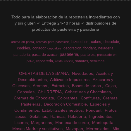
Todo para la elaboración de la repostería Ingredientes con
y sin gluten ✓ Entrega 24-48 horas ✓ distribuidores de
productos de pastelería y panadería
bizcochos
cakes
chocolate
aroma-en-pasta
aromas-para-pasteleria
cookies
fondant
cortador
decoracion
heladeria
cupcakes
pasteleria
pasteles
panaderia
pasta-de-azucar
preparado-en-
reposteria
sabores
semifrios
polvo
restauracion
OFERTAS DE LA SEMANA
Novedades
Aceites y
Desmoldeantes
Aditivos e Impulsores
Azucares y
Glucosas
Aromas
Extractos
Bases de tartas
Cajas
Capsulas
CHURRERIA
Coberturas y Chocolates
Cremas de Chocolate
Colorantes
Confituras
Cremas
Pasteleras
Decoración Comestible
Especies y
Condimentos
Estabilizantes neutros
Fondant
Frutos
secos
Gelatinas
Harinas
Heladería
Ingredientes
Licores
Margarinas
Manteca de cerdo
Mantequilla
Masas Madre y sustitutivos
Mazapan
Mermeladas
Mix