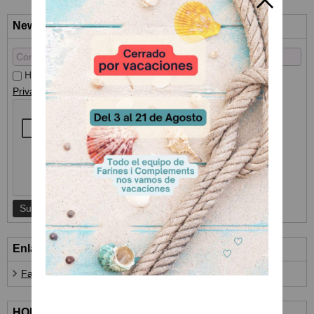
Newsletter
He leído y acepto el
Tratamiento de datos
y la
Política de
Privacidad
Enlaces
Farines i Complements
HORARIO ATENCIÓN AL CLIENTE