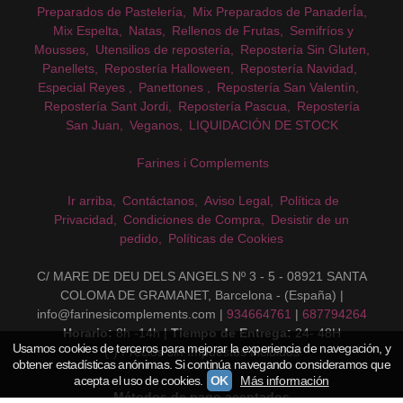
Preparados de Pastelería
Mix Preparados de PanaderÍa
Mix Espelta
Natas
Rellenos de Frutas
Semifríos y
Mousses
Utensilios de repostería
Repostería Sin Gluten
Panellets
Repostería Halloween
Repostería Navidad
Especial Reyes
Panettones
Repostería San Valentín
Repostería Sant Jordi
Repostería Pascua
Repostería
San Juan
Veganos
LIQUIDACIÓN DE STOCK
Farines i Complements
Ir arriba
Contáctanos
Aviso Legal
Política de
Privacidad
Condiciones de Compra
Desistir de un
pedido
Políticas de Cookies
C/ MARE DE DEU DELS ANGELS Nº 3 - 5 - 08921 SANTA
COLOMA DE GRAMANET, Barcelona - (España) |
info@farinesicomplements.com |
934664761
|
687794264
Horario:
8h -14h |
Tiempo de Entrega:
24- 48H
Usamos cookies de terceros para mejorar la experiencia de navegación, y
(*) Precios sin Impuestos incluidos
obtener estadísticas anónimas. Si continúa navegando consideramos que
acepta el uso de cookies.
OK
Más información
Métodos de pago aceptados