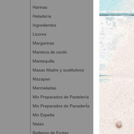
Atún
Harinas
Anchoas
Heladería
Aceitunas
Ingredientes
Queso ralla
Licores
Preparación de 
Margarinas
Amasar todo
Manteca de cerdo
Cuando la ma
Mantequilla
Tapar la mas
Masas Madre y sustitutivos
Estirar bien
Poner por e
Mazapan
Cocer 10-12
Mermeladas
Mix Preparados de Pastelería
Tiempo de prepa
Mix Preparados de PanaderÍa
Mix Espelta
Dificultad: baja
Natas
Rellenos de Frutas