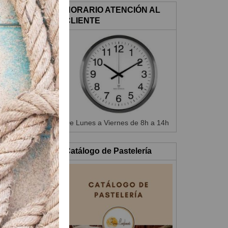
HORARIO ATENCIÓN AL
CLIENTE
ás.
De Lunes a Viernes de 8h a 14h
.
Catálogo de Pastelería