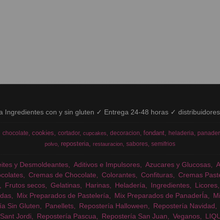
ía Ingredientes con y sin gluten ✓ Entrega 24-48 horas ✓ distribuidore
cookies
fondant
chocolate
cortador
decoracion
heladeria
panader
cupcakes
reposteria
sabores
semifrios
polvo
restauracion
eites y Desmoldeantes
Aditivos e Impulsores
Azucares y Glucosas
colates
Cremas de Chocolate
Colorantes
Confituras
Cremas Past
Frutos secos
Gelatinas
Harinas
Heladería
Ingredientes
Licores
das
Mix Preparados de Pastelería
Mix Preparados de PanaderÍa
Mi
ía Sin Gluten
Panellets
Repostería Halloween
Repostería Navidad
Sant Jordi
Repostería Pascua
Repostería San Juan
Veganos
LIQ