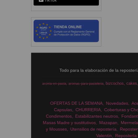
TikTok
Todo para la elaboración de la reposter
bizcochos
cakes
aroma-en-pasta
aromas-para-pasteleria
OFERTAS DE LA SEMANA
Novedades
Ac
Capsulas
CHURRERIA
Coberturas y Cho
Condimentos
Estabilizantes neutros
Fondant
Masas Madre y sustitutivos
Mazapan
Mermela
y Mousses
Utensilios de repostería
Reposter
Valentín
Repostería 