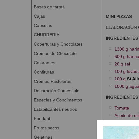
Bases de tartas
Cajas
MINI PIZZAS
Capsulas
ELABORACIÓN 
CHURRERIA
INGREDIENTES
Coberturas y Chocolates
1300 g harin
Cremas de Chocolate
600 g harina
Colorantes
20 g sal
100 g levadu
Confituras
100 g
St Al
Cremas Pasteleras
1000 g agu
Decoración Comestible
INGREDIENTES
Especies y Condimentos
Tomate
Estabilizantes neutros
Aceite de ol
Fondant
Sal
Frutos secos
Orégano
Gelatinas
Mozzarella