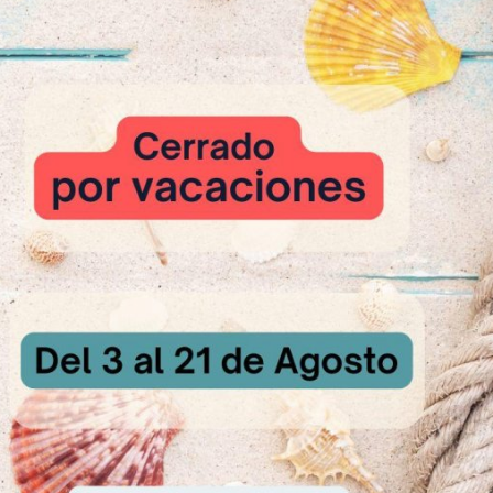
do
la receta:
s los ingredientes menos St Allery Premium Lux.
sa esté bien fina añadir St Allery Premium Lux y amasar 2 o 3 min m
a para que no coja piel y dejar reposar 10 min.
 fina y cortar con un cortante redondo el diámetro deseado.
ncima el tomate y el queso, y añadimos los ingredientes que queramos
 min a 200ºc.
ración: 45 min