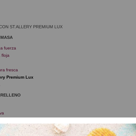
CON ST.ALLERY PREMIUM LUX
 MASA
a fuerza
 floja
ra fresca
lery Premium Lux
a
 RELLENO
iva