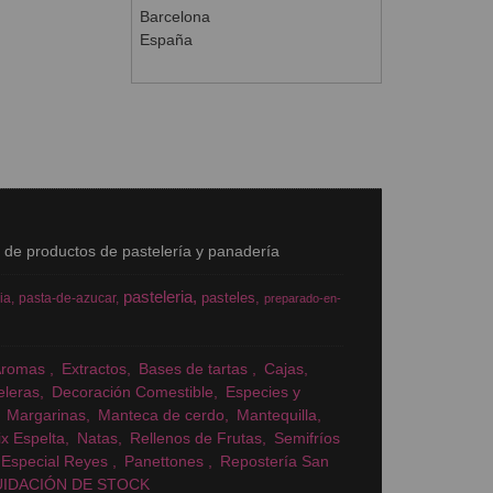
Barcelona
España
s de productos de pastelería y panadería
pasteleria
pasteles
ia
pasta-de-azucar
preparado-en-
Aromas
Extractos
Bases de tartas
Cajas
eleras
Decoración Comestible
Especies y
Margarinas
Manteca de cerdo
Mantequilla
x Espelta
Natas
Rellenos de Frutas
Semifríos
Especial Reyes
Panettones
Repostería San
UIDACIÓN DE STOCK