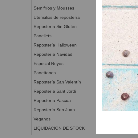
Semifríos y Mousses
Utensilios de repostería
Repostería Sin Gluten
Panellets
Repostería Halloween
Repostería Navidad
Especial Reyes
Panettones
Repostería San Valentín
Repostería Sant Jordi
Repostería Pascua
Repostería San Juan
Veganos
LIQUIDACIÓN DE STOCK