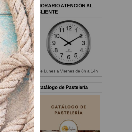
HORARIO ATENCIÓN AL
CLIENTE
eposar 5 min.
rectangular.
t. Allery
rar la almendra
apa fina de crema
 decorar con
De Lunes a Viernes de 8h a 14h
Catálogo de Pastelería