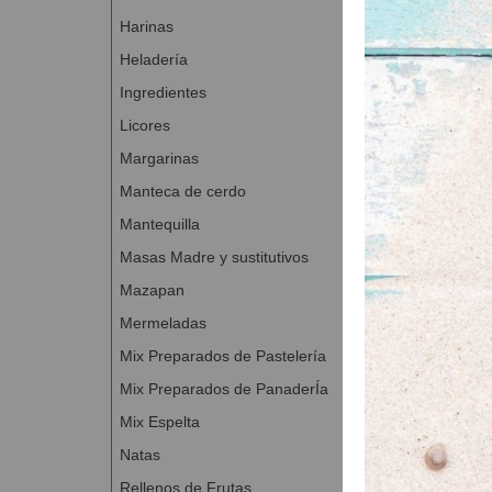
Harinas
ELABORACIÓN 
Heladería
Para prepara
Ingredientes
Darle 3 plie
Para la elab
Licores
Revolution. 
Margarinas
Mezclar los 
Manteca de cerdo
sin trabajar
Para montar 
Mantequilla
de almendra
Masas Madre y sustitutivos
medias guin
Mazapan
Mermeladas
Preoaración de 
Mix Preparados de Pastelería
Dificultad: Baja
Mix Preparados de PanaderÍa
Mix Espelta
Natas
Rellenos de Frutas