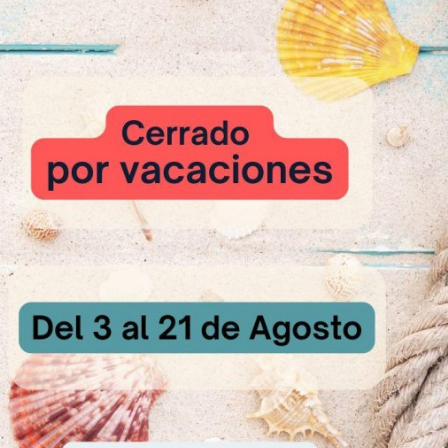
CON ST.ALLERY PREMIUM HOJALDRE
r el hojaldre, amasar todos los ingredientes durante 10 min. y dejar r
gues sencillos y 1 doble. Dejar reposar 30 a 45 min. y estirar de forma 
oración de crema de almendra amarga, batir con la pala el azúcar y la S
Incorporar los huevos poco a poco.
aromas una vez bien espumada la mezcla anterior. Por último, incorpo
 en exceso.
la pieza, cortar piezas de hojaldre en forma rectangular. Poner una c
 amarga y la pera laminada sobre ella. Cocer a 210ºC. Una vez cocida
das.
Receta : 1h 15min