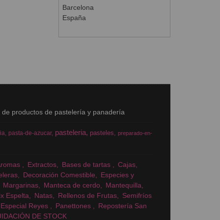
Barcelona
España
s de productos de pastelería y panadería
pasteleria
pasteles
ia
pasta-de-azucar
preparado-en-
Aromas
Extractos
Bases de tartas
Cajas
eleras
Decoración Comestible
Especies y
Margarinas
Manteca de cerdo
Mantequilla
x Espelta
Natas
Rellenos de Frutas
Semifríos
Especial Reyes
Panettones
Repostería San
UIDACIÓN DE STOCK