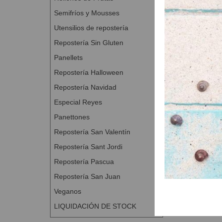
Semifríos y Mousses
Utensilios de repostería
Repostería Sin Gluten
Panellets
Repostería Halloween
Repostería Navidad
Especial Reyes
Panettones
Repostería San Valentín
Repostería Sant Jordi
Repostería Pascua
Repostería San Juan
Veganos
LIQUIDACIÓN DE STOCK