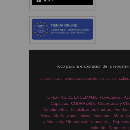
TikTok
Todo para la elaboración de la reposter
bizcochos
cakes
aroma-en-pasta
aromas-para-pasteleria
OFERTAS DE LA SEMANA
Novedades
Ac
Capsulas
CHURRERIA
Coberturas y Cho
Condimentos
Estabilizantes neutros
Fondant
Masas Madre y sustitutivos
Mazapan
Mermela
y Mousses
Utensilios de repostería
Reposter
Valentín
Repostería 