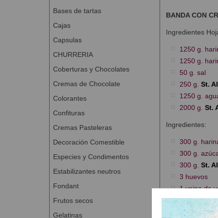
Bases de tartas
BANDA CON C
Cajas
Ingredientes Hoj
Capsulas
1250 g. hari
CHURRERIA
1250 g. hari
Coberturas y Chocolates
50 g. sal
Cremas de Chocolate
250 g.
St. A
1250 g. agu
Colorantes
2000 g.
St.
Confituras
Ingredientes:
Cremas Pasteleras
300 g. hari
Decoración Comestible
300 g. azúc
Especies y Condimentos
300 g.
St. A
Estabilizantes neutros
3 huevos
Fondant
1 vaina de va
c/s aroma d
Frutos secos
Gelatinas