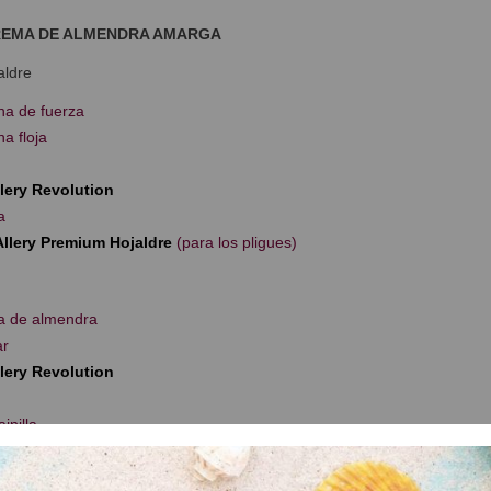
REMA DE ALMENDRA AMARGA
aldre
na de fuerza
na floja
llery Revolution
a
 Allery Premium Hojaldre
(para los pligues)
na de almendra
ar
llery Revolution
inilla
e almendra amarga