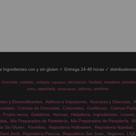
ía Ingredientes con y sin gluten ✓ Entrega 24-48 horas ✓ distribuidore
cookies
fondant
chocolate
cortador
decoracion
heladeria
panader
cupcakes
reposteria
sabores
semifrios
polvo
restauracion
eites y Desmoldeantes
Aditivos e Impulsores
Azucares y Glucosas
colates
Cremas de Chocolate
Colorantes
Confituras
Cremas Past
Frutos secos
Gelatinas
Harinas
Heladería
Ingredientes
Licores
das
Mix Preparados de Pastelería
Mix Preparados de PanaderÍa
Mi
ía Sin Gluten
Panellets
Repostería Halloween
Repostería Navidad
Sant Jordi
Repostería Pascua
Repostería San Juan
Veganos
LIQ