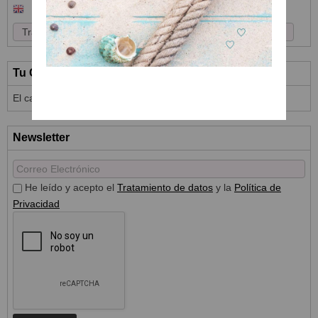
Tu Carrito (0)
El carrito de la compra está vacío
Newsletter
He leído y acepto el
Tratamiento de datos
y la
Política de
Privacidad