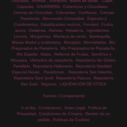
Glucosas
Aromas
Extractos
Bases de tartas
Cajas
Capsulas
CHURRERIA
Coberturas y Chocolates
Cremas de Chocolate
Colorantes
Confituras
Cremas
Pasteleras
Decoración Comestible
Especies y
Condimentos
Estabilizantes neutros
Fondant
Frutos
secos
Gelatinas
Harinas
Heladería
Ingredientes
Licores
Margarinas
Manteca de cerdo
Mantequilla
Masas Madre y sustitutivos
Mazapan
Mermeladas
Mix
Preparados de Pastelería
Mix Preparados de PanaderÍa
Mix Espelta
Natas
Rellenos de Frutas
Semifríos y
Mousses
Utensilios de repostería
Repostería Sin Gluten
Panellets
Repostería Halloween
Repostería Navidad
Especial Reyes
Panettones
Repostería San Valentín
Repostería Sant Jordi
Repostería Pascua
Repostería
San Juan
Veganos
LIQUIDACIÓN DE STOCK
Farines i Complements
Ir arriba
Contáctanos
Aviso Legal
Política de
Privacidad
Condiciones de Compra
Desistir de un
pedido
Políticas de Cookies