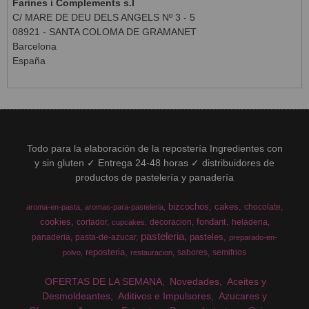
Farines i Complements s.l
C/ MARE DE DEU DELS ANGELS Nº 3 - 5
08921 - SANTA COLOMA DE GRAMANET
Barcelona
España
Todo para la elaboración de la repostería Ingredientes con
y sin gluten ✓ Entrega 24-48 horas ✓ distribuidores de
productos de pastelería y panadería
bizcochos
cakes
chocolate
aroma-en-pasta
aromas-para-pasteleria
cookies
fondant
cortador
decoracion
heladeria
cupcakes
pasteleria
pasteles
panaderia
pasta-de-azucar
preparado-en-
reposteria
sabores
semifrios
polvo
restauracion
OFERTAS DE LA SEMANA
Novedades
Aceites y
Desmoldeantes
Aditivos e Impulsores
Azucares y