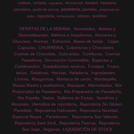
cookies
fondant
cortador
decoracion
heladeria
cupcakes
pasteleria
pasteles
panaderia
pasta-de-azucar
preparado-en-
reposteria
sabores
semifrios
polvo
restauracion
OFERTAS DE LA SEMANA
Novedades
Aceites y
Desmoldeantes
Aditivos e Impulsores
Azucares y
Glucosas
Aromas
Extractos
Bases de tartas
Cajas
Capsulas
CHURRERIA
Coberturas y Chocolates
Cremas de Chocolate
Colorantes
Confituras
Cremas
Pasteleras
Decoración Comestible
Especies y
Condimentos
Estabilizantes neutros
Fondant
Frutos
secos
Gelatinas
Harinas
Heladería
Ingredientes
Licores
Margarinas
Manteca de cerdo
Mantequilla
Masas Madre y sustitutivos
Mazapan
Mermeladas
Mix
Preparados de Pastelería
Mix Preparados de PanaderÍa
Mix Espelta
Natas
Rellenos de Frutas
Semifríos y
Mousses
Utensilios de repostería
Repostería Sin Gluten
Panellets
Repostería Halloween
Repostería Navidad
Especial Reyes
Panettones
Repostería San Valentín
Repostería Sant Jordi
Repostería Pascua
Repostería
San Juan
Veganos
LIQUIDACIÓN DE STOCK