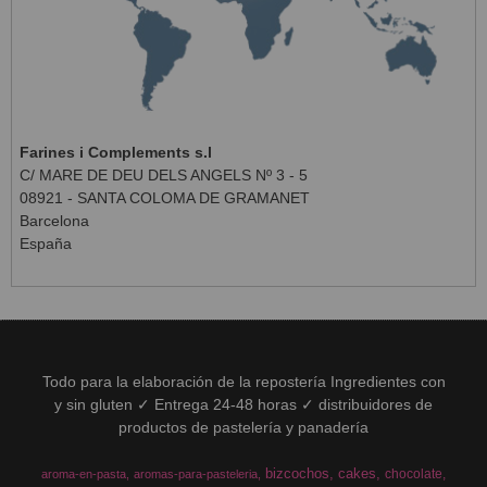
Farines i Complements s.l
C/ MARE DE DEU DELS ANGELS Nº 3 - 5
08921 - SANTA COLOMA DE GRAMANET
Barcelona
España
Todo para la elaboración de la repostería Ingredientes con
y sin gluten ✓ Entrega 24-48 horas ✓ distribuidores de
productos de pastelería y panadería
bizcochos
cakes
chocolate
aroma-en-pasta
aromas-para-pasteleria