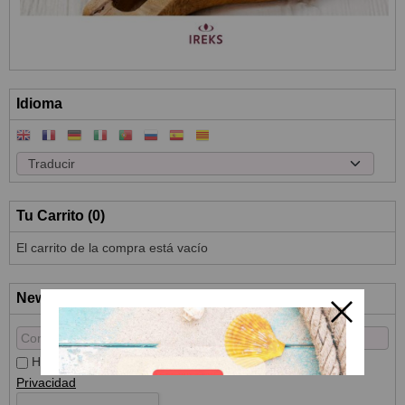
Idioma
Tu Carrito (0)
El carrito de la compra está vacío
Newsletter
He leído y acepto el
Tratamiento de datos
y la
Política de
Privacidad