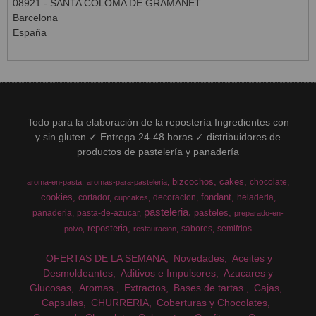
08921 - SANTA COLOMA DE GRAMANET
Barcelona
España
Todo para la elaboración de la repostería Ingredientes con
y sin gluten ✓ Entrega 24-48 horas ✓ distribuidores de
productos de pastelería y panadería
bizcochos
cakes
chocolate
aroma-en-pasta
aromas-para-pasteleria
cookies
fondant
cortador
decoracion
heladeria
cupcakes
pasteleria
pasteles
panaderia
pasta-de-azucar
preparado-en-
reposteria
sabores
semifrios
polvo
restauracion
OFERTAS DE LA SEMANA
Novedades
Aceites y
Desmoldeantes
Aditivos e Impulsores
Azucares y
Glucosas
Aromas
Extractos
Bases de tartas
Cajas
Capsulas
CHURRERIA
Coberturas y Chocolates