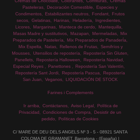
Cremas de Chocolate
Colorantes
Confituras
Cremas
Pasteleras
Decoración Comestible
Especies y
Condimentos
Estabilizantes neutros
Fondant
Frutos
secos
Gelatinas
Harinas
Heladería
Ingredientes
Licores
Margarinas
Manteca de cerdo
Mantequilla
Masas Madre y sustitutivos
Mazapan
Mermeladas
Mix
Preparados de Pastelería
Mix Preparados de PanaderÍa
Mix Espelta
Natas
Rellenos de Frutas
Semifríos y
Mousses
Utensilios de repostería
Repostería Sin Gluten
Panellets
Repostería Halloween
Repostería Navidad
Especial Reyes
Panettones
Repostería San Valentín
Repostería Sant Jordi
Repostería Pascua
Repostería
San Juan
Veganos
LIQUIDACIÓN DE STOCK
Farines i Complements
Ir arriba
Contáctanos
Aviso Legal
Política de
Privacidad
Condiciones de Compra
Desistir de un
pedido
Políticas de Cookies
C/ MARE DE DEU DELS ANGELS Nº 3 - 5 - 08921 SANTA
COLOMA DE GRAMANET, Barcelona - (España) |