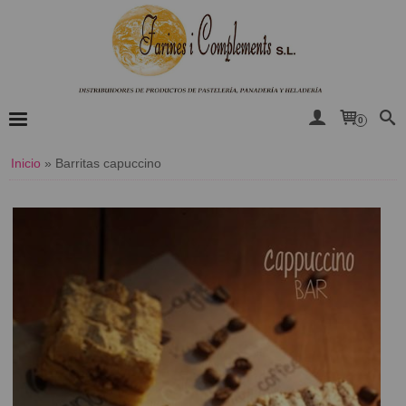
0
Inicio
»
Barritas capuccino