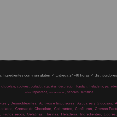
ía Ingredientes con y sin gluten ✓ Entrega 24-48 horas ✓ distribuidore
cookies
fondant
chocolate
cortador
decoracion
heladeria
panader
cupcakes
reposteria
sabores
semifrios
polvo
restauracion
eites y Desmoldeantes
Aditivos e Impulsores
Azucares y Glucosas
colates
Cremas de Chocolate
Colorantes
Confituras
Cremas Past
Frutos secos
Gelatinas
Harinas
Heladería
Ingredientes
Licores