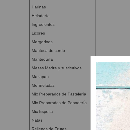
Harinas
Heladería
Ingredientes
Licores
Margarinas
Manteca de cerdo
Mantequilla
Masas Madre y sustitutivos
Mazapan
Mermeladas
Mix Preparados de Pastelería
Mix Preparados de PanaderÍa
Mix Espelta
Natas
Rellenos de Frutas