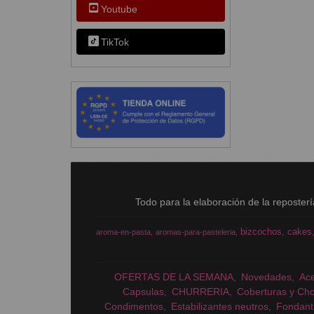
Youtube
TikTok
Todo para la elaboración de la reposter
bizcochos
cakes
aroma-en-pasta
aromas-para-pasteleria
OFERTAS DE LA SEMANA
Novedades
Ac
Capsulas
CHURRERIA
Coberturas y Cho
Condimentos
Estabilizantes neutros
Fondant