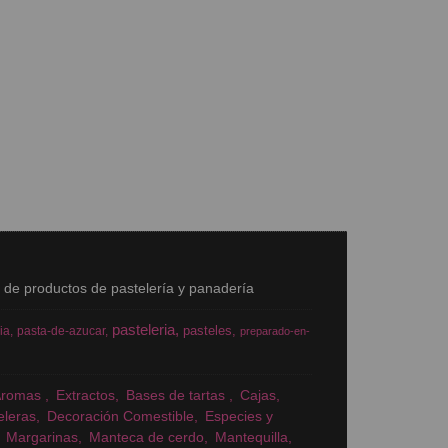
s de productos de pastelería y panadería
pasteleria
pasteles
ia
pasta-de-azucar
preparado-en-
Aromas
Extractos
Bases de tartas
Cajas
eleras
Decoración Comestible
Especies y
Margarinas
Manteca de cerdo
Mantequilla