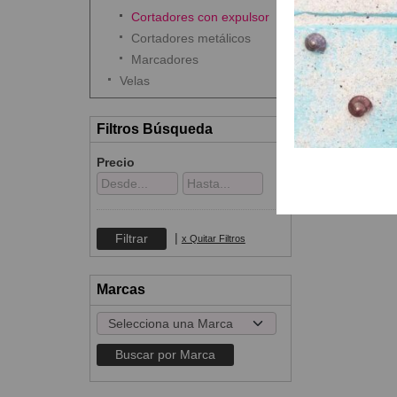
Cortadores con expulsor
Cortadores metálicos
Marcadores
Velas
Filtros Búsqueda
Precio
|
x Quitar Filtros
Marcas