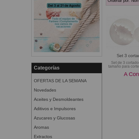
Ordenar por:
Nom
Set 3 cort
Set de 3 cortado
tamaño para corte
Categorías
A Con
OFERTAS DE LA SEMANA
Novedades
Aceites y Desmoldeantes
Aditivos e Impulsores
Azucares y Glucosas
Aromas
Extractos