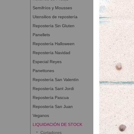
Semifríos y Mousses
Utensilios de repostería
Repostería Sin Gluten
Panellets
Repostería Halloween
Repostería Navidad
Especial Reyes
Panettones
Repostería San Valentín
Repostería Sant Jordi
Repostería Pascua
Repostería San Juan
Veganos
LIQUIDACIÓN DE STOCK
Cortadores