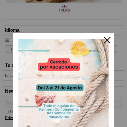
Idioma
Tu Carrito (0)
El carrito de la compra está vacío
Newsletter
He leído y acepto el
Tratamiento de datos
y la
Política de
Privacidad