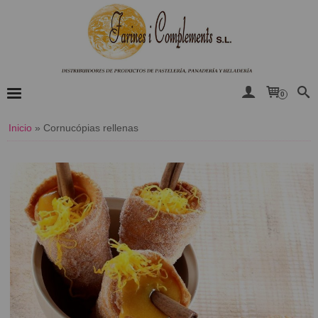
0
Inicio
»
​Cornucópias rellenas