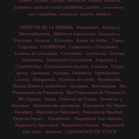
cookies
fondant
cortador
decoracion
heladeria
cupcakes
pasteleria
pasteles
panaderia
pasta-de-azucar
preparado-en-
reposteria
sabores
semifrios
polvo
restauracion
OFERTAS DE LA SEMANA
Novedades
Aceites y
Desmoldeantes
Aditivos e Impulsores
Azucares y
Glucosas
Aromas
Extractos
Bases de tartas
Cajas
Capsulas
CHURRERIA
Coberturas y Chocolates
Cremas de Chocolate
Colorantes
Confituras
Cremas
Pasteleras
Decoración Comestible
Especies y
Condimentos
Estabilizantes neutros
Fondant
Frutos
secos
Gelatinas
Harinas
Heladería
Ingredientes
Licores
Margarinas
Manteca de cerdo
Mantequilla
Masas Madre y sustitutivos
Mazapan
Mermeladas
Mix
Preparados de Pastelería
Mix Preparados de PanaderÍa
Mix Espelta
Natas
Rellenos de Frutas
Semifríos y
Mousses
Utensilios de repostería
Repostería Sin Gluten
Panellets
Repostería Halloween
Repostería Navidad
Especial Reyes
Panettones
Repostería San Valentín
Repostería Sant Jordi
Repostería Pascua
Repostería
San Juan
Veganos
LIQUIDACIÓN DE STOCK