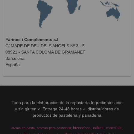
Farines i Complements s.l
C/ MARE DE DEU DELS ANGELS Nº 3 - 5
08921 - SANTA COLOMA DE GRAMANET
Barcelona
España
Todo para la elaboración de la repostería Ingredientes con
y sin gluten ✓ Entrega 24-48 horas ✓ distribuidores de
productos de pastelería y panadería
bizcochos
cakes
chocolate
aroma-en-pasta
aromas-para-pasteleria