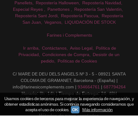
Panellets
Repostería Halloween
Repostería Navidad
Especial Reyes
Panettones
Repostería San Valentín
Repostería Sant Jordi
Repostería Pascua
Repostería
San Juan
Veganos
LIQUIDACIÓN DE STOCK
Farines i Complements
Ir arriba
Contáctanos
Aviso Legal
Política de
Privacidad
Condiciones de Compra
Desistir de un
pedido
Políticas de Cookies
C/ MARE DE DEU DELS ANGELS Nº 3 - 5 - 08921 SANTA
COLOMA DE GRAMANET, Barcelona - (España) |
info@farinesicomplements.com |
934664761
|
687794264
Horario:
8h -14h |
Tiempo de Entrega:
24- 48H
Usamos cookies de terceros para mejorar la experiencia de navegación, y
(*) Precios sin Impuestos incluidos
obtener estadísticas anónimas. Si continúa navegando consideramos que
acepta el uso de cookies.
OK
Más información
Métodos de pago aceptados