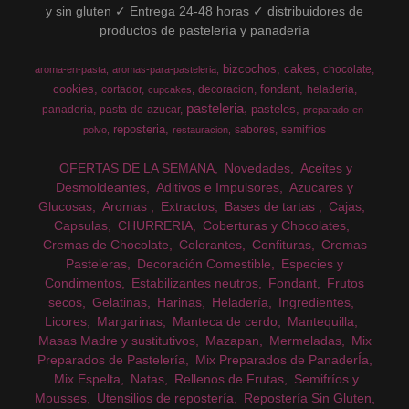
y sin gluten ✓ Entrega 24-48 horas ✓ distribuidores de
productos de pastelería y panadería
bizcochos
cakes
chocolate
aroma-en-pasta
aromas-para-pasteleria
cookies
fondant
cortador
decoracion
heladeria
cupcakes
pasteleria
pasteles
panaderia
pasta-de-azucar
preparado-en-
reposteria
sabores
semifrios
polvo
restauracion
OFERTAS DE LA SEMANA
Novedades
Aceites y
Desmoldeantes
Aditivos e Impulsores
Azucares y
Glucosas
Aromas
Extractos
Bases de tartas
Cajas
Capsulas
CHURRERIA
Coberturas y Chocolates
Cremas de Chocolate
Colorantes
Confituras
Cremas
Pasteleras
Decoración Comestible
Especies y
Condimentos
Estabilizantes neutros
Fondant
Frutos
secos
Gelatinas
Harinas
Heladería
Ingredientes
Licores
Margarinas
Manteca de cerdo
Mantequilla
Masas Madre y sustitutivos
Mazapan
Mermeladas
Mix
Preparados de Pastelería
Mix Preparados de PanaderÍa
Mix Espelta
Natas
Rellenos de Frutas
Semifríos y
Mousses
Utensilios de repostería
Repostería Sin Gluten