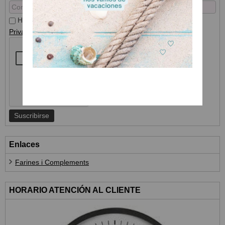
He leído y acepto el
Tratamiento de datos
y la
Política de
Privacidad
Enlaces
Farines i Complements
HORARIO ATENCIÓN AL CLIENTE