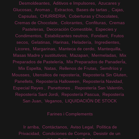
Desmoldeantes
Aditivos e Impulsores
Azucares y
Glucosas
Aromas
Extractos
Bases de tartas
Cajas
Capsulas
CHURRERIA
Coberturas y Chocolates
Cremas de Chocolate
Colorantes
Confituras
Cremas
Pasteleras
Decoración Comestible
Especies y
Condimentos
Estabilizantes neutros
Fondant
Frutos
secos
Gelatinas
Harinas
Heladería
Ingredientes
Licores
Margarinas
Manteca de cerdo
Mantequilla
Masas Madre y sustitutivos
Mazapan
Mermeladas
Mix
Preparados de Pastelería
Mix Preparados de PanaderÍa
Mix Espelta
Natas
Rellenos de Frutas
Semifríos y
Mousses
Utensilios de repostería
Repostería Sin Gluten
Panellets
Repostería Halloween
Repostería Navidad
Especial Reyes
Panettones
Repostería San Valentín
Repostería Sant Jordi
Repostería Pascua
Repostería
San Juan
Veganos
LIQUIDACIÓN DE STOCK
Farines i Complements
Ir arriba
Contáctanos
Aviso Legal
Política de
Privacidad
Condiciones de Compra
Desistir de un