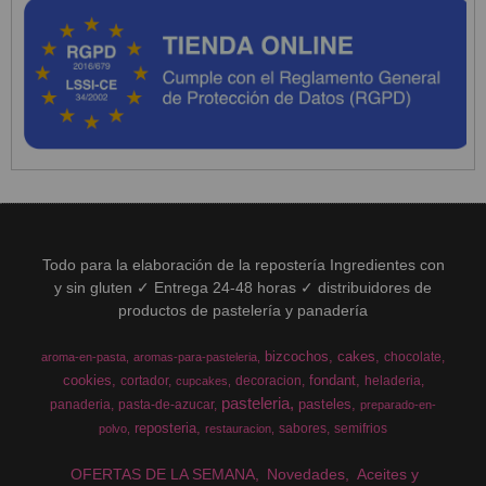
Todo para la elaboración de la repostería Ingredientes con
y sin gluten ✓ Entrega 24-48 horas ✓ distribuidores de
productos de pastelería y panadería
bizcochos
cakes
chocolate
aroma-en-pasta
aromas-para-pasteleria
cookies
fondant
cortador
decoracion
heladeria
cupcakes
pasteleria
pasteles
panaderia
pasta-de-azucar
preparado-en-
reposteria
sabores
semifrios
polvo
restauracion
OFERTAS DE LA SEMANA
Novedades
Aceites y