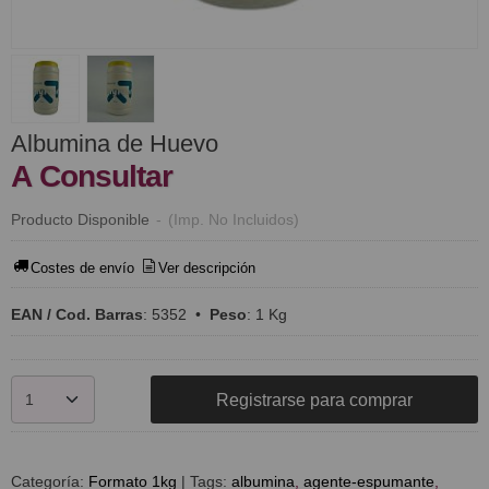
Albumina de Huevo
A Consultar
Producto Disponible
-
(Imp. No Incluidos)
Costes de envío
Ver descripción
EAN / Cod. Barras
:
5352
•
Peso
:
1 Kg
Registrarse para comprar
Categoría:
Formato 1kg
|
Tags:
albumina
agente-espumante