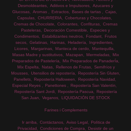
Desmoldeantes
Aditivos e Impulsores
Azucares y
Glucosas
Aromas
Extractos
Bases de tartas
Cajas
Capsulas
CHURRERIA
Coberturas y Chocolates
Cremas de Chocolate
Colorantes
Confituras
Cremas
Pasteleras
Decoración Comestible
Especies y
Condimentos
Estabilizantes neutros
Fondant
Frutos
secos
Gelatinas
Harinas
Heladería
Ingredientes
Licores
Margarinas
Manteca de cerdo
Mantequilla
Masas Madre y sustitutivos
Mazapan
Mermeladas
Mix
Preparados de Pastelería
Mix Preparados de PanaderÍa
Mix Espelta
Natas
Rellenos de Frutas
Semifríos y
Mousses
Utensilios de repostería
Repostería Sin Gluten
Panellets
Repostería Halloween
Repostería Navidad
Especial Reyes
Panettones
Repostería San Valentín
Repostería Sant Jordi
Repostería Pascua
Repostería
San Juan
Veganos
LIQUIDACIÓN DE STOCK
Farines i Complements
Ir arriba
Contáctanos
Aviso Legal
Política de
Privacidad
Condiciones de Compra
Desistir de un