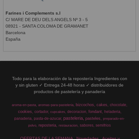
Farines i Complements s.l
C/ MARE DE DEU DELS ANGELS Nº 3 - 5
08921 - SANTA COLOMA DE GRAMANET
Barcelona
España
Todo para la elaboración de la repostería Ingredientes con
y sin gluten ✓ Entrega 24-48 horas ✓ distribuidores de
productos de pastelería y panadería
bizcochos
cakes
chocolate
aroma-en-pasta
aromas-para-pasteleria
cookies
fondant
cortador
decoracion
heladeria
cupcakes
pasteleria
pasteles
panaderia
pasta-de-azucar
preparado-en-
reposteria
sabores
semifrios
polvo
restauracion
OFERTAS DE LA SEMANA
Novedades
Aceites y