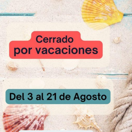
 ingredientes con pala hasta conseguir una masa granulada.
 C/S
oración
ingredientes de la masa en batidora con pala a velocidad lenta durant
guir una masa homogénea.
ligeramente con
PASTA LATTE MACCHIATO.
lisar la masa en un molde rectangular de 60 x 10 cm y cubrir con el c
 ºC durante 40 – 45 minutos.
, espolvorear con azúcar glas y cortar en porciones del tamaño desea