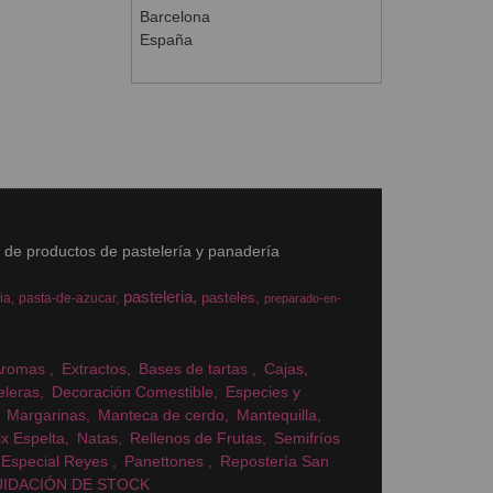
Barcelona
España
s de productos de pastelería y panadería
pasteleria
pasteles
ia
pasta-de-azucar
preparado-en-
Aromas
Extractos
Bases de tartas
Cajas
eleras
Decoración Comestible
Especies y
Margarinas
Manteca de cerdo
Mantequilla
x Espelta
Natas
Rellenos de Frutas
Semifríos
Especial Reyes
Panettones
Repostería San
UIDACIÓN DE STOCK