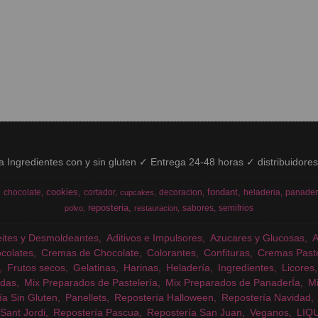
ía Ingredientes con y sin gluten ✓ Entrega 24-48 horas ✓ distribuidore
cookies
fondant
chocolate
cortador
decoracion
heladeria
panader
cupcakes
reposteria
sabores
semifrios
polvo
restauracion
eites y Desmoldeantes
Aditivos e Impulsores
Azucares y Glucosas
colates
Cremas de Chocolate
Colorantes
Confituras
Cremas Past
Frutos secos
Gelatinas
Harinas
Heladería
Ingredientes
Licores
das
Mix Preparados de Pastelería
Mix Preparados de PanaderÍa
Mi
ía Sin Gluten
Panellets
Repostería Halloween
Repostería Navidad
Sant Jordi
Repostería Pascua
Repostería San Juan
Veganos
LIQ