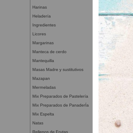
Mezclar los
Harinas
Azúcar glas
Heladería
Proceso de elab
Ingredientes
Mezclar los 
Licores
hasta conse
Marmolear 
Margarinas
Extender y a
Manteca de cerdo
Cocer a 170
Mantequilla
Una vez frío
Masas Madre y sustitutivos
Mazapan
Mermeladas
Mix Preparados de Pastelería
Mix Preparados de PanaderÍa
Mix Espelta
Natas
Rellenos de Frutas