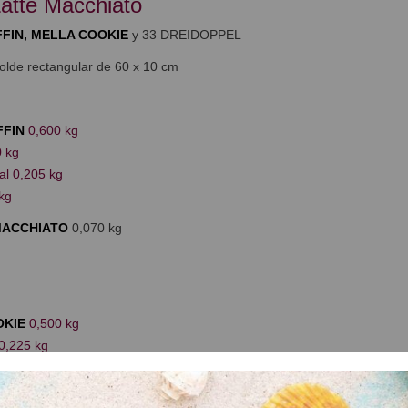
atte Macchiato
FIN,
MELLA COOKIE
y 33 DREIDOPPEL
olde rectangular de 60 x 10 cm
FFIN
0,600 kg
 kg
al 0,205 kg
kg
MACCHIATO
0,070 kg
OKIE
0,500 kg
0,225 kg