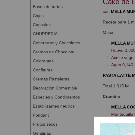
Cake de L
Bases de tartas
con
MELLA MUF
Cajas
Receta para 1 m
Capsulas
Masa
CHURRERIA
Coberturas y Chocolates
MELLA MU
Huevo 0,300
Cremas de Chocolate
Aceite veget
Colorantes
Agua 0,140 
Confituras
PASTA LATTE 
Cremas Pasteleras
Total 1,315 kg
Decoración Comestible
Crumble
Especies y Condimentos
Estabilizantes neutros
MELLA CO
Mantequilla 
Fondant
Frutos secos
Total 0,725 kg
Gelatinas