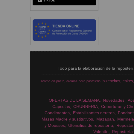
TikTok
Todo para la elaboración de la reposter
bizcochos
cakes
aroma-en-pasta
aromas-para-pasteleria
OFERTAS DE LA SEMANA
Novedades
Ac
Capsulas
CHURRERIA
Coberturas y Cho
Condimentos
Estabilizantes neutros
Fondant
Masas Madre y sustitutivos
Mazapan
Mermela
y Mousses
Utensilios de repostería
Reposter
Valentín
Repostería 