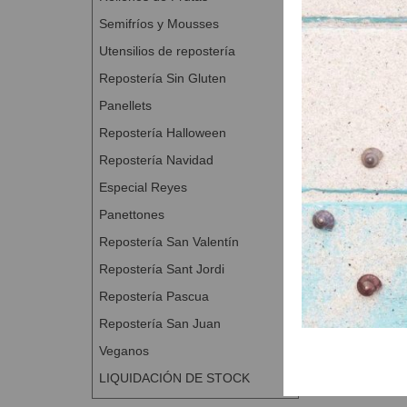
Semifríos y Mousses
Utensilios de repostería
Repostería Sin Gluten
Panellets
Repostería Halloween
Repostería Navidad
Especial Reyes
Panettones
Repostería San Valentín
Repostería Sant Jordi
Repostería Pascua
Repostería San Juan
Veganos
LIQUIDACIÓN DE STOCK