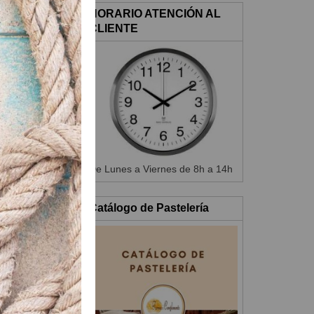
HORARIO ATENCIÓN AL
CLIENTE
e 3 minutos
rumble.
do.
De Lunes a Viernes de 8h a 14h
Catálogo de Pastelería