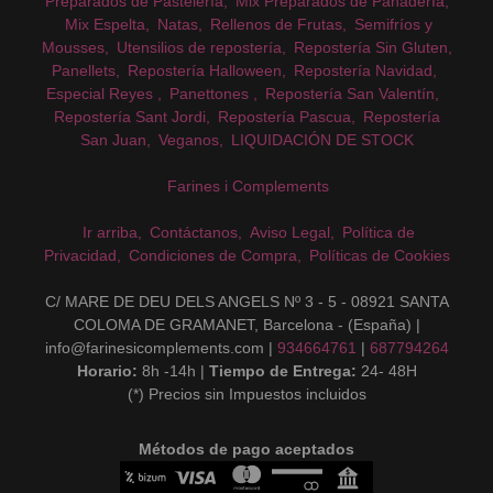
Preparados de Pastelería
Mix Preparados de PanaderÍa
Mix Espelta
Natas
Rellenos de Frutas
Semifríos y
Mousses
Utensilios de repostería
Repostería Sin Gluten
Panellets
Repostería Halloween
Repostería Navidad
Especial Reyes
Panettones
Repostería San Valentín
Repostería Sant Jordi
Repostería Pascua
Repostería
San Juan
Veganos
LIQUIDACIÓN DE STOCK
Farines i Complements
Ir arriba
Contáctanos
Aviso Legal
Política de
Privacidad
Condiciones de Compra
Políticas de Cookies
C/ MARE DE DEU DELS ANGELS Nº 3 - 5 - 08921 SANTA
COLOMA DE GRAMANET, Barcelona - (España) |
info@farinesicomplements.com |
934664761
|
687794264
Horario:
8h -14h |
Tiempo de Entrega:
24- 48H
(*) Precios sin Impuestos incluidos
Métodos de pago aceptados