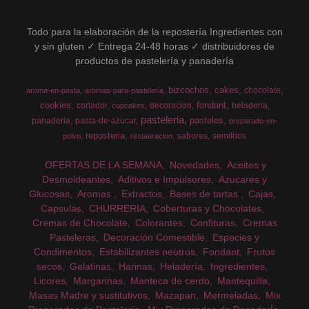
Todo para la elaboración de la repostería Ingredientes con
y sin gluten ✓ Entrega 24-48 horas ✓ distribuidores de
productos de pastelería y panadería
bizcochos
cakes
chocolate
aroma-en-pasta
aromas-para-pasteleria
cookies
fondant
cortador
decoracion
heladeria
cupcakes
pasteleria
pasteles
panaderia
pasta-de-azucar
preparado-en-
reposteria
sabores
semifrios
polvo
restauracion
OFERTAS DE LA SEMANA
Novedades
Aceites y
Desmoldeantes
Aditivos e Impulsores
Azucares y
Glucosas
Aromas
Extractos
Bases de tartas
Cajas
Capsulas
CHURRERIA
Coberturas y Chocolates
Cremas de Chocolate
Colorantes
Confituras
Cremas
Pasteleras
Decoración Comestible
Especies y
Condimentos
Estabilizantes neutros
Fondant
Frutos
secos
Gelatinas
Harinas
Heladería
Ingredientes
Licores
Margarinas
Manteca de cerdo
Mantequilla
Masas Madre y sustitutivos
Mazapan
Mermeladas
Mix