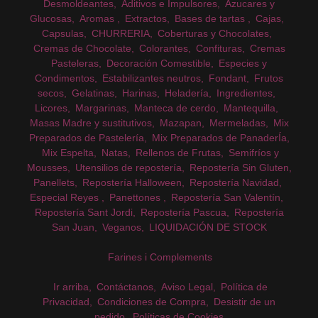
Desmoldeantes
Aditivos e Impulsores
Azucares y
Glucosas
Aromas
Extractos
Bases de tartas
Cajas
Capsulas
CHURRERIA
Coberturas y Chocolates
Cremas de Chocolate
Colorantes
Confituras
Cremas
Pasteleras
Decoración Comestible
Especies y
Condimentos
Estabilizantes neutros
Fondant
Frutos
secos
Gelatinas
Harinas
Heladería
Ingredientes
Licores
Margarinas
Manteca de cerdo
Mantequilla
Masas Madre y sustitutivos
Mazapan
Mermeladas
Mix
Preparados de Pastelería
Mix Preparados de PanaderÍa
Mix Espelta
Natas
Rellenos de Frutas
Semifríos y
Mousses
Utensilios de repostería
Repostería Sin Gluten
Panellets
Repostería Halloween
Repostería Navidad
Especial Reyes
Panettones
Repostería San Valentín
Repostería Sant Jordi
Repostería Pascua
Repostería
San Juan
Veganos
LIQUIDACIÓN DE STOCK
Farines i Complements
Ir arriba
Contáctanos
Aviso Legal
Política de
Privacidad
Condiciones de Compra
Desistir de un
pedido
Políticas de Cookies