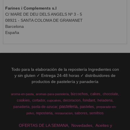
Farines i Complements s.l
C/ MARE DE DEU DELS ANGELS Nº 3 - 5
08921 - SANTA COLOMA DE GRAMANET
Barcelona
España
Todo para la elaboración de la repostería Ingredientes con
y sin gluten ✓ Entrega 24-48 horas ✓ distribuidores de
productos de pastelería y panadería
bizcochos
cakes
chocolate
aroma-en-pasta
aromas-para-pasteleria
cookies
fondant
cortador
decoracion
heladeria
cupcakes
pasteleria
pasteles
panaderia
pasta-de-azucar
preparado-en-
reposteria
sabores
semifrios
polvo
restauracion
OFERTAS DE LA SEMANA
Novedades
Aceites y