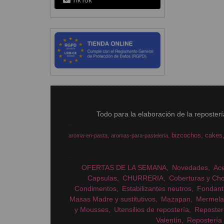
TikTok
Todo para la elaboración de la reposter
bizcochos
cakes
aroma-en-pasta
aromas-para-pasteleria
OFERTAS DE LA SEMANA
Novedades
Ac
Capsulas
CHURRERIA
Coberturas y Cho
Condimentos
Estabilizantes neutros
Fondant
Masas Madre y sustitutivos
Mazapan
Mermela
y Mousses
Utensilios de repostería
Reposter
Valentín
Repostería 