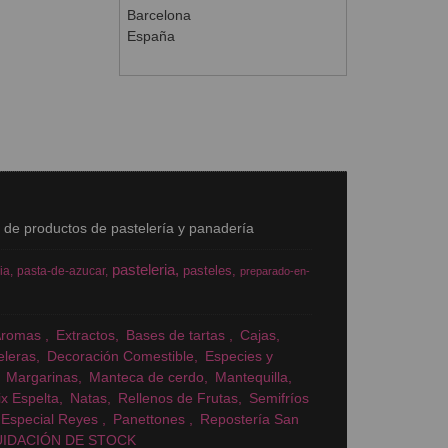
Barcelona
España
s de productos de pastelería y panadería
pasteleria
pasteles
ia
pasta-de-azucar
preparado-en-
Aromas
Extractos
Bases de tartas
Cajas
eleras
Decoración Comestible
Especies y
Margarinas
Manteca de cerdo
Mantequilla
x Espelta
Natas
Rellenos de Frutas
Semifríos
Especial Reyes
Panettones
Repostería San
UIDACIÓN DE STOCK