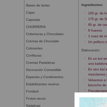
Ingredientes:
Bases de tartas
Cajas
150 gr. de h
175 gr. de S
Capsulas
85 gr. de ca
CHURRERIA
8 huevos
Coberturas y Chocolates
1 nuez de m
Cremas de Chocolate
Un pellizco 
Colorantes
Elaboración:
Confituras
En un bol am
Cremas Pasteleras
una batidora
En otro bol 
Decoración Comestible
mezclamos y
Especies y Condimentos
Volvemos a b
Estabilizantes neutros
bizcocho de
Precalentam
Fondant
él la masa 
Frutos secos
con un palill
Gelatinas