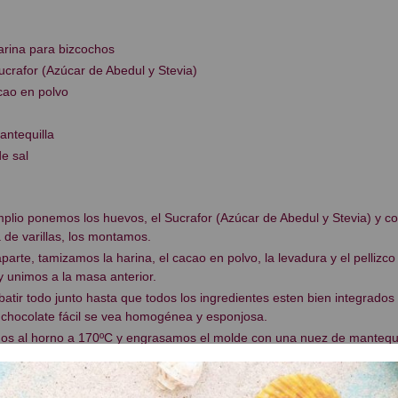
arina para bizcochos
ucrafor (Azúcar de Abedul y Stevia)
cao en polvo
antequilla
de sal
plio ponemos los huevos, el Sucrafor (Azúcar de Abedul y Stevia) y c
 de varillas, los montamos.
aparte, tamizamos la harina, el cacao en polvo, la levadura y el pellizco 
 unimos a la masa anterior.
atir todo junto hasta que todos los ingredientes esten bien integrados
 chocolate fácil se vea homogénea y esponjosa.
os al horno a 170ºC y engrasamos el molde con una nuez de mantequi
y horneamos durante almenos 25 minutos comprobando que este bien c
o y este tiene que salir limpio.