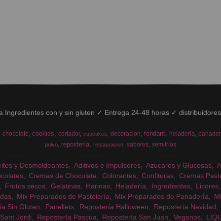
ía Ingredientes con y sin gluten ✓ Entrega 24-48 horas ✓ distribuidore
cookies
fondant
chocolate
cortador
decoracion
heladeria
panader
cupcakes
reposteria
sabores
semifrios
polvo
restauracion
eites y Desmoldeantes
Aditivos e Impulsores
Azucares y Glucosas
colates
Cremas de Chocolate
Colorantes
Confituras
Cremas Past
Frutos secos
Gelatinas
Harinas
Heladería
Ingredientes
Licores
das
Mix Preparados de Pastelería
Mix Preparados de PanaderÍa
Mi
ía Sin Gluten
Panellets
Repostería Halloween
Repostería Navidad
Sant Jordi
Repostería Pascua
Repostería San Juan
Veganos
LIQ