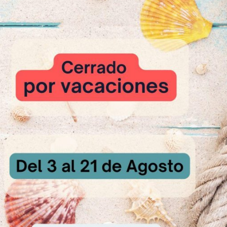
nemos a enfriar sobre una rejilla y cuando este frio ya podemos deg
olate.
inesicomplements.es/p1252663-sucrafor-750gr.html