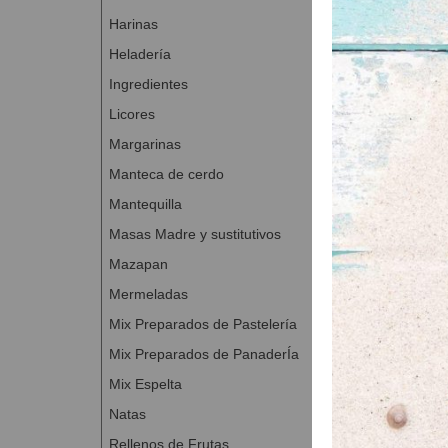
Desmoldamos y po
Harinas
bizcocho de choc
Heladería
http://www.far
Ingredientes
Licores
Margarinas
Manteca de cerdo
Mantequilla
Masas Madre y sustitutivos
Mazapan
Mermeladas
Mix Preparados de Pastelería
Mix Preparados de PanaderÍa
Mix Espelta
Natas
Rellenos de Frutas