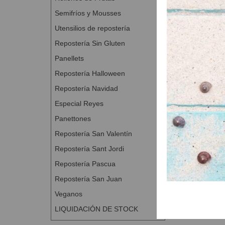
Semifríos y Mousses
Utensilios de repostería
Repostería Sin Gluten
Panellets
Repostería Halloween
Repostería Navidad
Especial Reyes
Panettones
Repostería San Valentín
Repostería Sant Jordi
Repostería Pascua
Repostería San Juan
Veganos
LIQUIDACIÓN DE STOCK