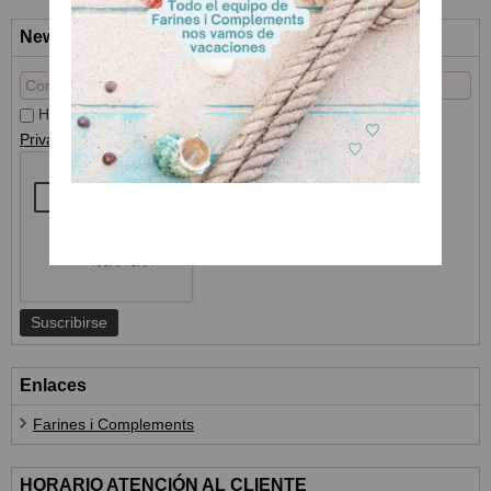
Newsletter
He leído y acepto el
Tratamiento de datos
y la
Política de
Privacidad
Enlaces
Farines i Complements
HORARIO ATENCIÓN AL CLIENTE