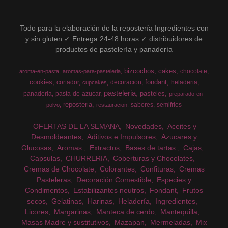
Todo para la elaboración de la repostería Ingredientes con
y sin gluten ✓ Entrega 24-48 horas ✓ distribuidores de
productos de pastelería y panadería
bizcochos
cakes
chocolate
aroma-en-pasta
aromas-para-pasteleria
cookies
fondant
cortador
decoracion
heladeria
cupcakes
pasteleria
pasteles
panaderia
pasta-de-azucar
preparado-en-
reposteria
sabores
semifrios
polvo
restauracion
OFERTAS DE LA SEMANA
Novedades
Aceites y
Desmoldeantes
Aditivos e Impulsores
Azucares y
Glucosas
Aromas
Extractos
Bases de tartas
Cajas
Capsulas
CHURRERIA
Coberturas y Chocolates
Cremas de Chocolate
Colorantes
Confituras
Cremas
Pasteleras
Decoración Comestible
Especies y
Condimentos
Estabilizantes neutros
Fondant
Frutos
secos
Gelatinas
Harinas
Heladería
Ingredientes
Licores
Margarinas
Manteca de cerdo
Mantequilla
Masas Madre y sustitutivos
Mazapan
Mermeladas
Mix