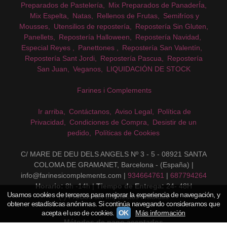
Preparados de Pastelería
Mix Preparados de PanaderÍa
Mix Espelta
Natas
Rellenos de Frutas
Semifríos y
Mousses
Utensilios de repostería
Repostería Sin Gluten
Panellets
Repostería Halloween
Repostería Navidad
Especial Reyes
Panettones
Repostería San Valentín
Repostería Sant Jordi
Repostería Pascua
Repostería
San Juan
Veganos
LIQUIDACIÓN DE STOCK
Farines i Complements
Ir arriba
Contáctanos
Aviso Legal
Política de
Privacidad
Condiciones de Compra
Desistir de un
pedido
Políticas de Cookies
C/ MARE DE DEU DELS ANGELS Nº 3 - 5 - 08921 SANTA
COLOMA DE GRAMANET, Barcelona - (España) |
info@farinesicomplements.com |
934664761
|
687794264
Horario:
8h -14h |
Tiempo de Entrega:
24- 48H
Usamos cookies de terceros para mejorar la experiencia de navegación, y
(*) Precios sin Impuestos incluidos
obtener estadísticas anónimas. Si continúa navegando consideramos que
acepta el uso de cookies.
OK
Más información
Métodos de pago aceptados