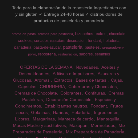
Todo para la elaboración de la repostería Ingredientes con
y sin gluten ✓ Entrega 24-48 horas ✓ distribuidores de
productos de pastelería y panadería
bizcochos
cakes
chocolate
aroma-en-pasta
aromas-para-pasteleria
cookies
fondant
cortador
decoracion
heladeria
cupcakes
pasteleria
pasteles
panaderia
pasta-de-azucar
preparado-en-
reposteria
sabores
semifrios
polvo
restauracion
OFERTAS DE LA SEMANA
Novedades
Aceites y
Desmoldeantes
Aditivos e Impulsores
Azucares y
Glucosas
Aromas
Extractos
Bases de tartas
Cajas
Capsulas
CHURRERIA
Coberturas y Chocolates
Cremas de Chocolate
Colorantes
Confituras
Cremas
Pasteleras
Decoración Comestible
Especies y
Condimentos
Estabilizantes neutros
Fondant
Frutos
secos
Gelatinas
Harinas
Heladería
Ingredientes
Licores
Margarinas
Manteca de cerdo
Mantequilla
Masas Madre y sustitutivos
Mazapan
Mermeladas
Mix
Preparados de Pastelería
Mix Preparados de PanaderÍa