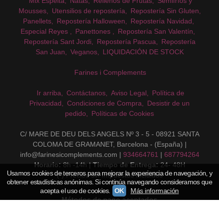
Mix Espelta
Natas
Rellenos de Frutas
Semifríos y
Mousses
Utensilios de repostería
Repostería Sin Gluten
Panellets
Repostería Halloween
Repostería Navidad
Especial Reyes
Panettones
Repostería San Valentín
Repostería Sant Jordi
Repostería Pascua
Repostería
San Juan
Veganos
LIQUIDACIÓN DE STOCK
Farines i Complements
Ir arriba
Contáctanos
Aviso Legal
Política de
Privacidad
Condiciones de Compra
Desistir de un
pedido
Políticas de Cookies
C/ MARE DE DEU DELS ANGELS Nº 3 - 5 - 08921 SANTA
COLOMA DE GRAMANET, Barcelona - (España) |
info@farinesicomplements.com |
934664761
|
687794264
Horario:
8h -14h |
Tiempo de Entrega:
24- 48H
Usamos cookies de terceros para mejorar la experiencia de navegación, y
(*) Precios sin Impuestos incluidos
obtener estadísticas anónimas. Si continúa navegando consideramos que
acepta el uso de cookies.
OK
Más información
Métodos de pago aceptados