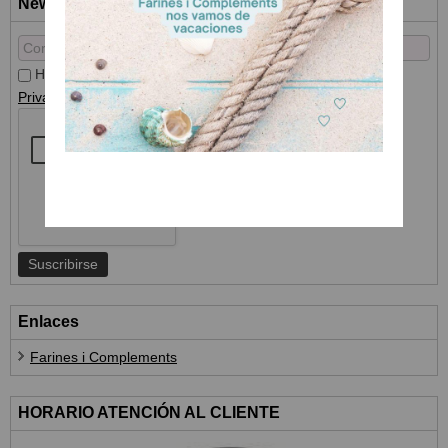
Newsletter
He leído y acepto el
Tratamiento de datos
y la
Política de
Privacidad
Enlaces
Farines i Complements
HORARIO ATENCIÓN AL CLIENTE