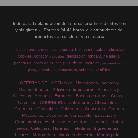
Todo para la elaboración de la repostería Ingredientes con
y sin gluten ✓ Entrega 24-48 horas ✓ distribuidores de
productos de pastelería y panadería
bizcochos
cakes
chocolate
aroma-en-pasta
aromas-para-pasteleria
cookies
fondant
cortador
decoracion
heladeria
cupcakes
pasteleria
pasteles
panaderia
pasta-de-azucar
preparado-en-
reposteria
sabores
semifrios
polvo
restauracion
OFERTAS DE LA SEMANA
Novedades
Aceites y
Desmoldeantes
Aditivos e Impulsores
Azucares y
Glucosas
Aromas
Extractos
Bases de tartas
Cajas
Capsulas
CHURRERIA
Coberturas y Chocolates
Cremas de Chocolate
Colorantes
Confituras
Cremas
Pasteleras
Decoración Comestible
Especies y
Condimentos
Estabilizantes neutros
Fondant
Frutos
secos
Gelatinas
Harinas
Heladería
Ingredientes
Licores
Margarinas
Manteca de cerdo
Mantequilla