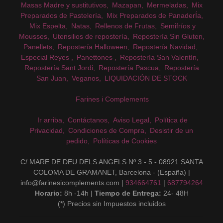
Masas Madre y sustitutivos
Mazapan
Mermeladas
Mix
Preparados de Pastelería
Mix Preparados de PanaderÍa
Mix Espelta
Natas
Rellenos de Frutas
Semifríos y
Mousses
Utensilios de repostería
Repostería Sin Gluten
Panellets
Repostería Halloween
Repostería Navidad
Especial Reyes
Panettones
Repostería San Valentín
Repostería Sant Jordi
Repostería Pascua
Repostería
San Juan
Veganos
LIQUIDACIÓN DE STOCK
Farines i Complements
Ir arriba
Contáctanos
Aviso Legal
Política de
Privacidad
Condiciones de Compra
Desistir de un
pedido
Políticas de Cookies
C/ MARE DE DEU DELS ANGELS Nº 3 - 5 - 08921 SANTA
COLOMA DE GRAMANET, Barcelona - (España) |
info@farinesicomplements.com |
934664761
|
687794264
Horario:
8h -14h |
Tiempo de Entrega:
24- 48H
(*) Precios sin Impuestos incluidos