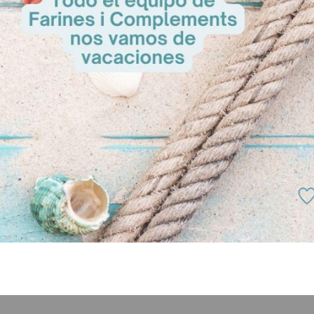
s de albaricoque y colócalas armoniosamente en la superficie de la tart
CETA : 2-2.30h (con 24h de reposo)