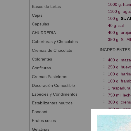
1000 g. hari
Bases de tartas
1100 g. agu
Cajas
100 g.
St. A
Capsulas
40 g. sal
400 g. orejo
CHURRERIA
350 g. St. Al
Coberturas y Chocolates
INGREDIENTES
Cremas de Chocolate
Colorantes
400 g. maz
250 g. huev
Confituras
100 g. harin
Cremas Pasteleras
100 g. fram
Decoración Comestible
1 raspadura
Especies y Condimentos
750 ml. lech
300 g. crem
Estabilizantes neutros
250 ml. nata
Fondant
1 rama de c
Frutos secos
1 corteza de
Gelatinas