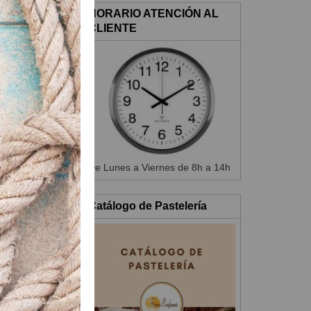
HORARIO ATENCIÓN AL
CLIENTE
es durante 10 min
bles.
 marco sobre el
De Lunes a Viernes de 8h a 14h
Catálogo de Pastelería
rco de hojaldre.