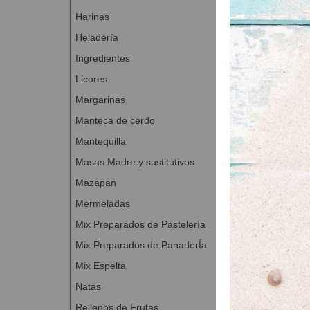
ELABORACIÓN 
Harinas
Para prepara
Heladería
excepto St. 
Ingredientes
Después, mez
Dejar reposa
Licores
Una vez pasa
Margarinas
Estirar con
Manteca de cerdo
Cortar disc
Mantequilla
disco de hoj
Masas Madre y sustitutivos
Para obtener la 
Mazapan
Para la crema pas
Mermeladas
Mezclar con 
Mix Preparados de Pastelería
MONTAJE:
Mix Preparados de PanaderÍa
Colocar en e
Mix Espelta
Cocer a 200
Natas
Una vez enfr
Rellenos de Frutas