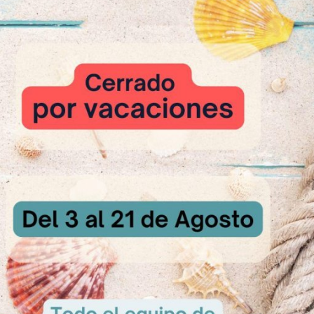
CON ST.ALLERY PREMIUM HOJALDRE
r el hojaldre aromatizado al albaricoque, amasar todos los ingredient
Allery Premium Hojaldre y los orejones.
clar St. Allery Premium Hojaldre con los orejones y dar 4 pliegues do
r el plastón 24h en frío.
das 24h, estirar con un poco de azúcar dándole un pliegue sencillo.
 un grosor de unos 3 mm.
os de la medida deseada y cortar tiras de masa para hacer un pequeño
aldre.
franchipan de frambuesa, mezclar todos los ingredientes.
telera, infusionar la leche y la nata con la canela y el limón.
la crema pastelera Gold Cup, dejar enfriar y utilizar.
l centro del disco una cantidad pequeña de franchipan sin llegar al ma
ºC unos 20 min.
iada la pieza, colocar una capa de crema pastelera.