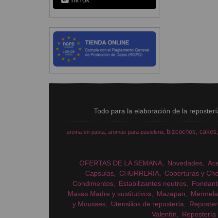
TikTok
Todo para la elaboración de la reposter
bizcochos
cakes
aroma-en-pasta
aromas-para-pasteleria
OFERTAS DE LA SEMANA
Novedades
Ac
Capsulas
CHURRERIA
Coberturas y Cho
Condimentos
Estabilizantes neutros
Fondant
Masas Madre y sustitutivos
Mazapan
Mermela
y Mousses
Utensilios de repostería
Reposter
Valentín
Repostería 