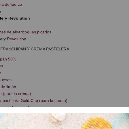
na de fuerza
a
llery Revolution
nes de albaricoques picados
lery Revolution
 FRANCHIPAN Y CREMA PASTELERA
apán 50%
os
a
buesas
 de limón
e (para la crema)
a pastelera Gold Cup (para la crema)
 (para la crema)
anela (para la crema)
 limón (para la crema)