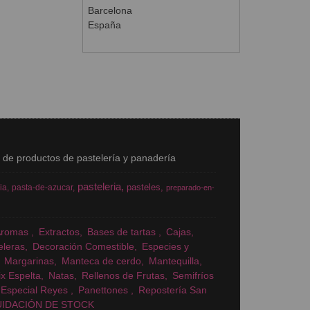
Barcelona
España
s de productos de pastelería y panadería
pasteleria
pasteles
ia
pasta-de-azucar
preparado-en-
Aromas
Extractos
Bases de tartas
Cajas
eleras
Decoración Comestible
Especies y
Margarinas
Manteca de cerdo
Mantequilla
x Espelta
Natas
Rellenos de Frutas
Semifríos
Especial Reyes
Panettones
Repostería San
UIDACIÓN DE STOCK