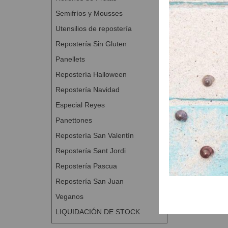
Corta las rodaja
Semifríos y Mousses
PREPARACIÓN RE
Utensilios de repostería
Dificultad: Media
Repostería Sin Gluten
Panellets
Repostería Halloween
Repostería Navidad
Especial Reyes
Panettones
Repostería San Valentín
Repostería Sant Jordi
Repostería Pascua
Repostería San Juan
Veganos
LIQUIDACIÓN DE STOCK