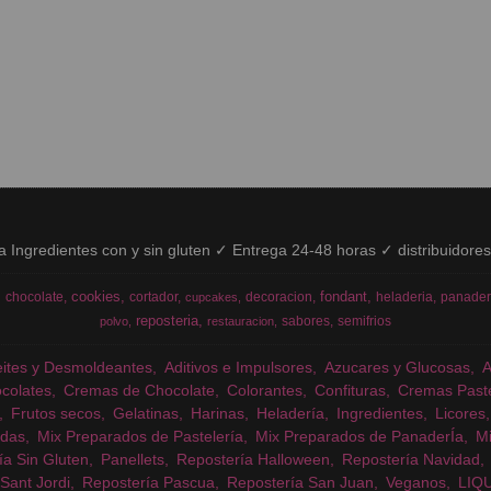
ía Ingredientes con y sin gluten ✓ Entrega 24-48 horas ✓ distribuidore
cookies
fondant
chocolate
cortador
decoracion
heladeria
panader
cupcakes
reposteria
sabores
semifrios
polvo
restauracion
eites y Desmoldeantes
Aditivos e Impulsores
Azucares y Glucosas
colates
Cremas de Chocolate
Colorantes
Confituras
Cremas Past
Frutos secos
Gelatinas
Harinas
Heladería
Ingredientes
Licores
das
Mix Preparados de Pastelería
Mix Preparados de PanaderÍa
Mi
ía Sin Gluten
Panellets
Repostería Halloween
Repostería Navidad
Sant Jordi
Repostería Pascua
Repostería San Juan
Veganos
LIQ