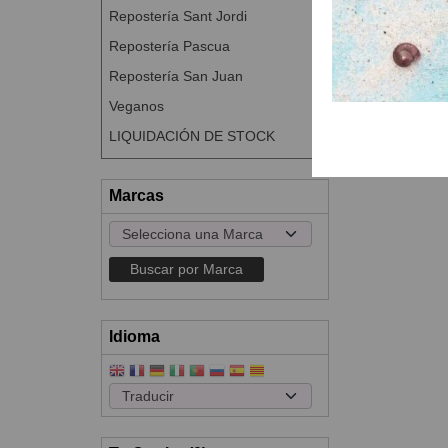
Repostería Sant Jordi
Repostería Pascua
Repostería San Juan
Veganos
LIQUIDACIÓN DE STOCK
Marcas
Idioma