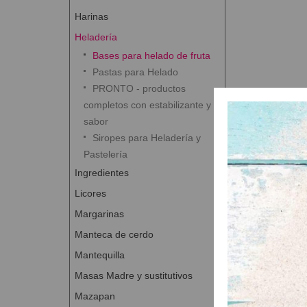
Harinas
Heladería
Bases para helado de fruta
Pastas para Helado
PRONTO - productos
completos con estabilizante y
sabor
Siropes para Heladería y
Pastelería
Ingredientes
Licores
Margarinas
Manteca de cerdo
Mantequilla
Masas Madre y sustitutivos
Mazapan