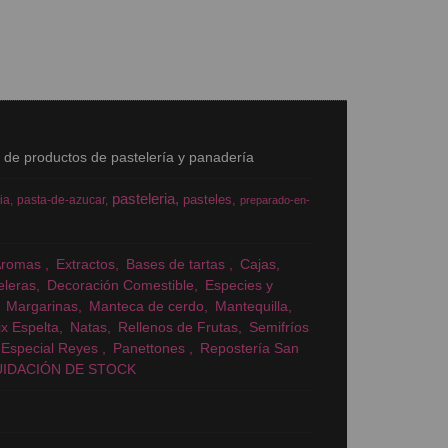
s de productos de pastelería y panadería
pasteleria
pasteles
ia
pasta-de-azucar
preparado-en-
Aromas
Extractos
Bases de tartas
Cajas
eleras
Decoración Comestible
Especies y
Margarinas
Manteca de cerdo
Mantequilla
x Espelta
Natas
Rellenos de Frutas
Semifríos
Especial Reyes
Panettones
Repostería San
UIDACIÓN DE STOCK