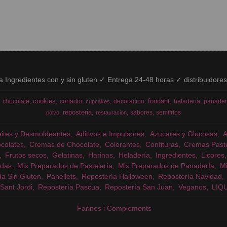
ía Ingredientes con y sin gluten ✓ Entrega 24-48 horas ✓ distribuidore
cookies
fondant
chocolate
cortador
decoracion
heladeria
panader
cupcakes
reposteria
sabores
semifrios
polvo
restauracion
eites y Desmoldeantes
Aditivos e Impulsores
Azucares y Glucosas
colates
Cremas de Chocolate
Colorantes
Confituras
Cremas Past
Frutos secos
Gelatinas
Harinas
Heladería
Ingredientes
Licores
das
Mix Preparados de Pastelería
Mix Preparados de PanaderÍa
Mi
ía Sin Gluten
Panellets
Repostería Halloween
Repostería Navidad
Sant Jordi
Repostería Pascua
Repostería San Juan
Veganos
LIQ
Farines i Complements