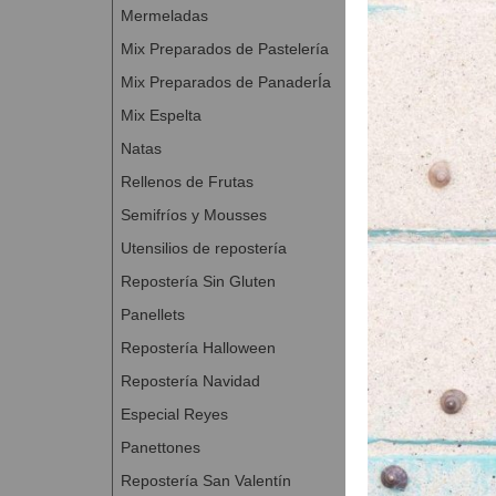
Mermeladas
Mix Preparados de Pastelería
Mix Preparados de PanaderÍa
Mix Espelta
Natas
Rellenos de Frutas
Semifríos y Mousses
Utensilios de repostería
Repostería Sin Gluten
Panellets
Repostería Halloween
Repostería Navidad
Especial Reyes
Panettones
Repostería San Valentín