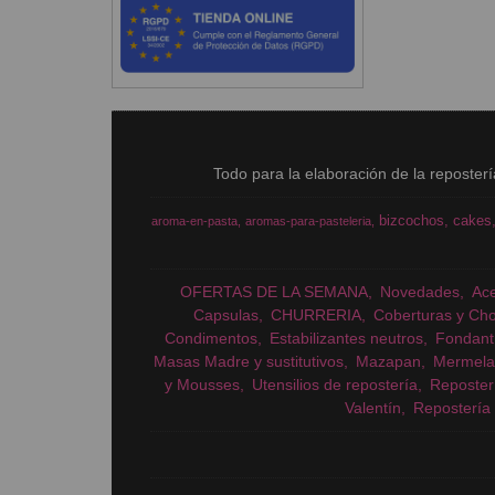
Todo para la elaboración de la reposter
bizcochos
cakes
aroma-en-pasta
aromas-para-pasteleria
OFERTAS DE LA SEMANA
Novedades
Ac
Capsulas
CHURRERIA
Coberturas y Cho
Condimentos
Estabilizantes neutros
Fondant
Masas Madre y sustitutivos
Mazapan
Mermela
y Mousses
Utensilios de repostería
Reposter
Valentín
Repostería 