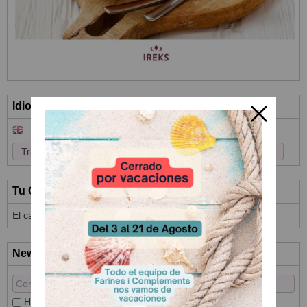
Idioma
Tu Carrito (0)
El carrito de la compra está vacío
Newsletter
He leído y acepto el
Tratamiento de datos
y la
Política de