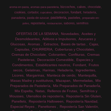
bizcochos
cakes
chocolate
aroma-en-pasta
aromas-para-pasteleria
cookies
fondant
cortador
decoracion
heladeria
cupcakes
pasteleria
pasteles
panaderia
pasta-de-azucar
preparado-en-
reposteria
sabores
semifrios
polvo
restauracion
OFERTAS DE LA SEMANA
Novedades
Aceites y
Desmoldeantes
Aditivos e Impulsores
Azucares y
Glucosas
Aromas
Extractos
Bases de tartas
Cajas
Capsulas
CHURRERIA
Coberturas y Chocolates
Cremas de Chocolate
Colorantes
Confituras
Cremas
Pasteleras
Decoración Comestible
Especies y
Condimentos
Estabilizantes neutros
Fondant
Frutos
secos
Gelatinas
Harinas
Heladería
Ingredientes
Licores
Margarinas
Manteca de cerdo
Mantequilla
Masas Madre y sustitutivos
Mazapan
Mermeladas
Mix
Preparados de Pastelería
Mix Preparados de PanaderÍa
Mix Espelta
Natas
Rellenos de Frutas
Semifríos y
Mousses
Utensilios de repostería
Repostería Sin Gluten
Panellets
Repostería Halloween
Repostería Navidad
Especial Reyes
Panettones
Repostería San Valentín