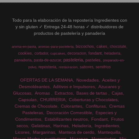
Todo para la elaboración de la repostería Ingredientes con
y sin gluten ✓ Entrega 24-48 horas ✓ distribuidores de
productos de pastelería y panadería
bizcochos
cakes
chocolate
aroma-en-pasta
aromas-para-pasteleria
cookies
fondant
cortador
decoracion
heladeria
cupcakes
pasteleria
pasteles
panaderia
pasta-de-azucar
preparado-en-
reposteria
sabores
semifrios
polvo
restauracion
OFERTAS DE LA SEMANA
Novedades
Aceites y
Desmoldeantes
Aditivos e Impulsores
Azucares y
Glucosas
Aromas
Extractos
Bases de tartas
Cajas
Capsulas
CHURRERIA
Coberturas y Chocolates
Cremas de Chocolate
Colorantes
Confituras
Cremas
Pasteleras
Decoración Comestible
Especies y
Condimentos
Estabilizantes neutros
Fondant
Frutos
secos
Gelatinas
Harinas
Heladería
Ingredientes
Licores
Margarinas
Manteca de cerdo
Mantequilla
Masas Madre y sustitutivos
Mazapan
Mermeladas
Mix