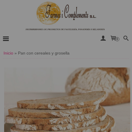
0
Inicio
»
​Pan con cereales y grosella