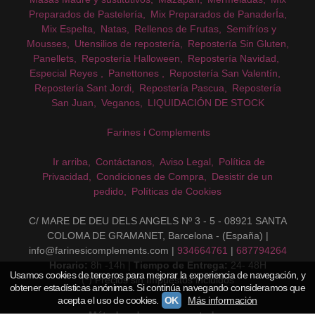
Preparados de Pastelería
Mix Preparados de PanaderÍa
Mix Espelta
Natas
Rellenos de Frutas
Semifríos y
Mousses
Utensilios de repostería
Repostería Sin Gluten
Panellets
Repostería Halloween
Repostería Navidad
Especial Reyes
Panettones
Repostería San Valentín
Repostería Sant Jordi
Repostería Pascua
Repostería
San Juan
Veganos
LIQUIDACIÓN DE STOCK
Farines i Complements
Ir arriba
Contáctanos
Aviso Legal
Política de
Privacidad
Condiciones de Compra
Desistir de un
pedido
Políticas de Cookies
C/ MARE DE DEU DELS ANGELS Nº 3 - 5 - 08921 SANTA
COLOMA DE GRAMANET, Barcelona - (España) |
info@farinesicomplements.com |
934664761
|
687794264
Horario:
8h -14h |
Tiempo de Entrega:
24- 48H
Usamos cookies de terceros para mejorar la experiencia de navegación, y
(*) Precios sin Impuestos incluidos
obtener estadísticas anónimas. Si continúa navegando consideramos que
acepta el uso de cookies.
OK
Más información