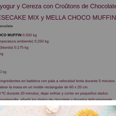
 yogur y Cereza con Croûtons de Chocolat
ESECAKE MIX y MELLA CHOCO MUFFIN
ocolate
OCO MUFFIN
0,500 kg
mperatura ambiente) 0,250 kg
(blanda) 0,175 kg
kg
0 kg
ingredientes en batidora con pala a velocidad lenta durante 5 minutos.
lisar la masa en un molde rectangular de 60 x 20 cm.
ºC durante 20 minutos, dejar enfriar y cortar en pequeños dados.
mantequilla, añadir los dados de chocolate y dorarlos delicadamente.