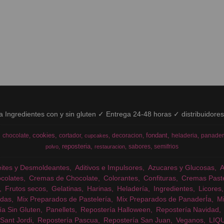
ía Ingredientes con y sin gluten ✓ Entrega 24-48 horas ✓ distribuidore
cookies
fondant
chocolate
cortador
decoracion
heladeria
panader
cupcakes
reposteria
sabores
semifrios
polvo
restauracion
eites y Desmoldeantes
Aditivos e Impulsores
Azucares y Glucosas
colates
Cremas de Chocolate
Colorantes
Confituras
Cremas Past
Frutos secos
Gelatinas
Harinas
Heladería
Ingredientes
Licores
das
Mix Preparados de Pastelería
Mix Preparados de PanaderÍa
Mi
ía Sin Gluten
Panellets
Repostería Halloween
Repostería Navidad
Sant Jordi
Repostería Pascua
Repostería San Juan
Veganos
LIQ