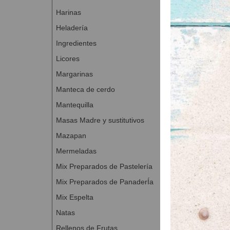
CHEESECA
Harinas
Agua a 45 º
Heladería
Azúcar 0,05
Yogur 10% M
Ingredientes
Total 1,900 kg
Licores
Margarinas
PARADISO
Decoración 
Manteca de cerdo
Mantequilla
Proceso de elab
Masas Madre y sustitutivos
Mezclar CHEE
minutos.
Mazapan
Rellenar lo
Mermeladas
CEREZA o 
Mix Preparados de Pastelería
Dosificar la
de chocolate
Mix Preparados de PanaderÍa
Mix Espelta
Natas
Rellenos de Frutas