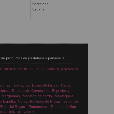
Barcelona
España
s de productos de pastelería y panadería
pasteleria
pasteles
ia
pasta-de-azucar
preparado-en-
Aromas
Extractos
Bases de tartas
Cajas
eleras
Decoración Comestible
Especies y
Margarinas
Manteca de cerdo
Mantequilla
x Espelta
Natas
Rellenos de Frutas
Semifríos
Especial Reyes
Panettones
Repostería San
UIDACIÓN DE STOCK