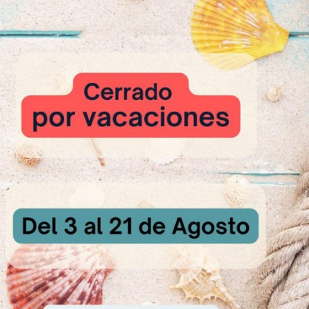
KE MIX
0,500 kg
C 0,500 kg
0 kg
.G. 0,850 kg
 CEREZA
o MARMORIA CEREZA
de chocolate
oración
SECAKE MIX con el agua caliente y el azúcar, añadir el yogur y bati
s vasos con una parte de la masa de yogur y cubrir con una capa de 
MARMORIA CEREZA.
 masa de queso restante y decorar con los croûtons de chocolate fríos 
.