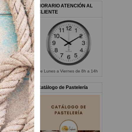
HORARIO ATENCIÓN AL
CLIENTE
De Lunes a Viernes de 8h a 14h
r durante 3
PARADISO
Catálogo de Pastelería
y la decoración