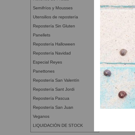
Semifríos y Mousses
Utensilios de repostería
Repostería Sin Gluten
Panellets
Repostería Halloween
Repostería Navidad
Especial Reyes
Panettones
Repostería San Valentín
Repostería Sant Jordi
Repostería Pascua
Repostería San Juan
Veganos
LIQUIDACIÓN DE STOCK