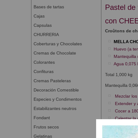
Pastel de
Bases de tartas
Cajas
con CHE
Capsulas
Croûtons de ch
CHURRERIA
MELLA CH
Coberturas y Chocolates
Huevo (a te
Cremas de Chocolate
Mantequilla 
Colorantes
Agua 0,075 
Confituras
Total 1,000 kg
Cremas Pasteleras
Mantequilla 0,06
Decoración Comestible
Mezclar los 
Especies y Condimentos
Extender y a
Estabilizantes neutros
Cocer a 180 
Fondant
Calentar la 
Frutos secos
Masa de yogur
Gelatinas