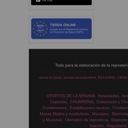
TikTok
Todo para la elaboración de la reposter
bizcochos
cakes
aroma-en-pasta
aromas-para-pasteleria
OFERTAS DE LA SEMANA
Novedades
Ac
Capsulas
CHURRERIA
Coberturas y Cho
Condimentos
Estabilizantes neutros
Fondant
Masas Madre y sustitutivos
Mazapan
Mermela
y Mousses
Utensilios de repostería
Reposter
Valentín
Repostería 