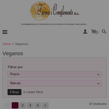
0
Inicio
»
Veganos
Veganos
Filtrar por
Precio
Marcas
|
x Quitar Filtros
87 productos
<
1
2
3
4
>