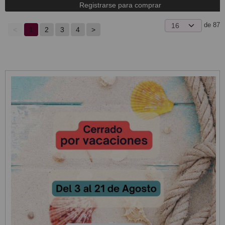
Registrarse para comprar
de 87
<
1
2
3
4
>