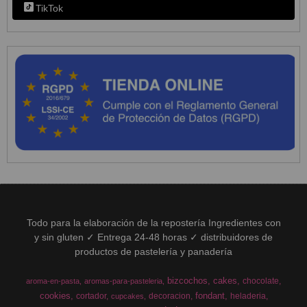
TikTok
Todo para la elaboración de la repostería Ingredientes con
y sin gluten ✓ Entrega 24-48 horas ✓ distribuidores de
productos de pastelería y panadería
bizcochos
cakes
chocolate
aroma-en-pasta
aromas-para-pasteleria
cookies
fondant
cortador
decoracion
heladeria
cupcakes