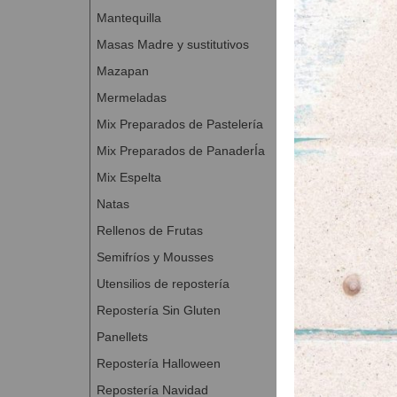
Mantequilla
Masas Madre y sustitutivos
Mazapan
Mermeladas
Mix Preparados de Pastelería
Mix Preparados de PanaderÍa
Mix Espelta
Natas
Rellenos de Frutas
Semifríos y Mousses
Utensilios de repostería
Repostería Sin Gluten
Panellets
Repostería Halloween
Repostería Navidad