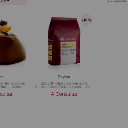
bre
2 productos
-10 %
de
Zeylon
on leche con un
ZEYLON Chocolate con leche
lácteo, dulce....
Caracteríscas: Chocolate con leche...
sultar
A Consultar