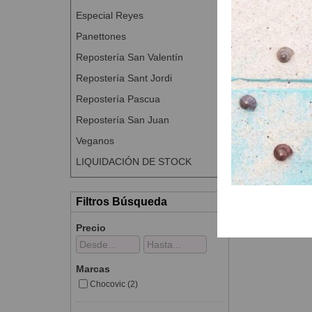
Especial Reyes
Panettones
Repostería San Valentín
Repostería Sant Jordi
Repostería Pascua
Repostería San Juan
Veganos
LIQUIDACIÓN DE STOCK
Filtros Búsqueda
Precio
Marcas
Chocovic (2)