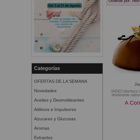
Ordenar por:
Nom
Categorías
OFERTAS DE LA SEMANA
Ja
Novedades
JADECobertura c
dominante sabor 
Aceites y Desmoldeantes
A Con
Aditivos e Impulsores
Azucares y Glucosas
Aromas
Extractos