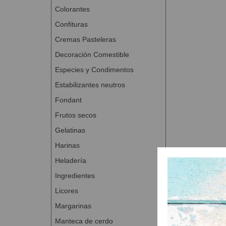
Colorantes
Confituras
Cremas Pasteleras
Decoración Comestible
Especies y Condimentos
Estabilizantes neutros
Fondant
Frutos secos
Gelatinas
Harinas
Heladería
Ingredientes
Licores
Margarinas
Manteca de cerdo