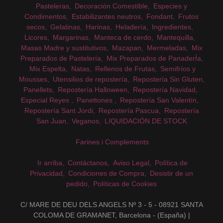
Pasteleras
Decoración Comestible
Especies y
Condimentos
Estabilizantes neutros
Fondant
Frutos
secos
Gelatinas
Harinas
Heladería
Ingredientes
Licores
Margarinas
Manteca de cerdo
Mantequilla
Masas Madre y sustitutivos
Mazapan
Mermeladas
Mix
Preparados de Pastelería
Mix Preparados de PanaderÍa
Mix Espelta
Natas
Rellenos de Frutas
Semifríos y
Mousses
Utensilios de repostería
Repostería Sin Gluten
Panellets
Repostería Halloween
Repostería Navidad
Especial Reyes
Panettones
Repostería San Valentín
Repostería Sant Jordi
Repostería Pascua
Repostería
San Juan
Veganos
LIQUIDACIÓN DE STOCK
Farines i Complements
Ir arriba
Contáctanos
Aviso Legal
Política de
Privacidad
Condiciones de Compra
Desistir de un
pedido
Políticas de Cookies
C/ MARE DE DEU DELS ANGELS Nº 3 - 5 - 08921 SANTA
COLOMA DE GRAMANET, Barcelona - (España) |