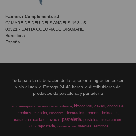
Farines i Complements s.l
C/ MARE DE DEU DELS ANGELS Nº 3 - 5
08921 - SANTA COLOMA DE GRAMANET
Barcelona
España
Todo para la elaboración de la repostería Ingredientes con
y sin gluten ✓ Entrega 24-48 horas ✓ distribuidores de
productos de pastelería y panadería
bizcochos
cakes
chocolate
aroma-en-pasta
aromas-para-pasteleria
cookies
fondant
cortador
decoracion
heladeria
cupcakes
pasteleria
pasteles
panaderia
pasta-de-azucar
preparado-en-
reposteria
sabores
semifrios
polvo
restauracion