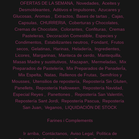
OFERTAS DE LA SEMANA
Novedades
Aceites y
Desmoldeantes
Aditivos e Impulsores
Azucares y
Glucosas
Aromas
Extractos
Bases de tartas
Cajas
Capsulas
CHURRERIA
Coberturas y Chocolates
Cremas de Chocolate
Colorantes
Confituras
Cremas
Pasteleras
Decoración Comestible
Especies y
Condimentos
Estabilizantes neutros
Fondant
Frutos
secos
Gelatinas
Harinas
Heladería
Ingredientes
Licores
Margarinas
Manteca de cerdo
Mantequilla
Masas Madre y sustitutivos
Mazapan
Mermeladas
Mix
Preparados de Pastelería
Mix Preparados de PanaderÍa
Mix Espelta
Natas
Rellenos de Frutas
Semifríos y
Mousses
Utensilios de repostería
Repostería Sin Gluten
Panellets
Repostería Halloween
Repostería Navidad
Especial Reyes
Panettones
Repostería San Valentín
Repostería Sant Jordi
Repostería Pascua
Repostería
San Juan
Veganos
LIQUIDACIÓN DE STOCK
Farines i Complements
Ir arriba
Contáctanos
Aviso Legal
Política de