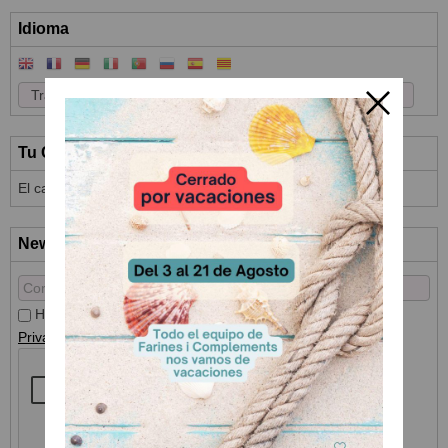
Idioma
Tu Carrito (0)
El carrito de la compra está vacío
Newsletter
He leído y acepto el
Tratamiento de datos
y la
Política de
Privacidad