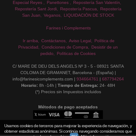
Especial Reyes
Panettones
Repostería San Valentín
Repostería Sant Jordi
Repostería Pascua
Repostería
San Juan
Veganos
LIQUIDACIÓN DE STOCK
Farines i Complements
Ir arriba
Contáctanos
Aviso Legal
Política de
Privacidad
Condiciones de Compra
Desistir de un
pedido
Políticas de Cookies
C/ MARE DE DEU DELS ANGELS Nº 3 - 5 - 08921 SANTA
COLOMA DE GRAMANET, Barcelona - (España) |
info@farinesicomplements.com |
934664761
|
687794264
Horario:
8h -14h |
Tiempo de Entrega:
24- 48H
(*) Precios sin Impuestos incluidos
Métodos de pago aceptados
Usamos cookies de terceros para mejorar la experiencia de navegación, y
obtener estadísticas anónimas. Si continúa navegando consideramos que