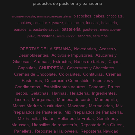
productos de pastelería y panadería
bizcochos
cakes
chocolate
aroma-en-pasta
aromas-para-pasteleria
cookies
fondant
cortador
decoracion
heladeria
cupcakes
pasteleria
pasteles
panaderia
pasta-de-azucar
preparado-en-
reposteria
sabores
semifrios
polvo
restauracion
OFERTAS DE LA SEMANA
Novedades
Aceites y
Desmoldeantes
Aditivos e Impulsores
Azucares y
Glucosas
Aromas
Extractos
Bases de tartas
Cajas
Capsulas
CHURRERIA
Coberturas y Chocolates
Cremas de Chocolate
Colorantes
Confituras
Cremas
Pasteleras
Decoración Comestible
Especies y
Condimentos
Estabilizantes neutros
Fondant
Frutos
secos
Gelatinas
Harinas
Heladería
Ingredientes
Licores
Margarinas
Manteca de cerdo
Mantequilla
Masas Madre y sustitutivos
Mazapan
Mermeladas
Mix
Preparados de Pastelería
Mix Preparados de PanaderÍa
Mix Espelta
Natas
Rellenos de Frutas
Semifríos y
Mousses
Utensilios de repostería
Repostería Sin Gluten
Panellets
Repostería Halloween
Repostería Navidad