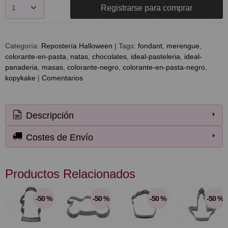
Registrarse para comprar
Categoría:
Repostería Halloween
|
Tags:
fondant
merengue
colorante-en-pasta
natas
chocolates
ideal-pasteleria
ideal-
panaderia
masas
colorante-negro
colorante-en-pasta-negro
kopykake
|
Comentarios
Descripción
Costes de Envío
Productos Relacionados
-50 %
-50 %
-50 %
-50 %