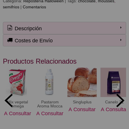
Categoría:
Repostería Halloween
|
Tags:
chocolate
mousses
semifrios
|
Comentarios
Descripción
Costes de Envío
Productos Relacionados
Mix vegetal
Pastarom
Singluplus
Canelo 21
omega
Aroma Mocca
A Consultar
A Consultar
A Consultar
A Consultar