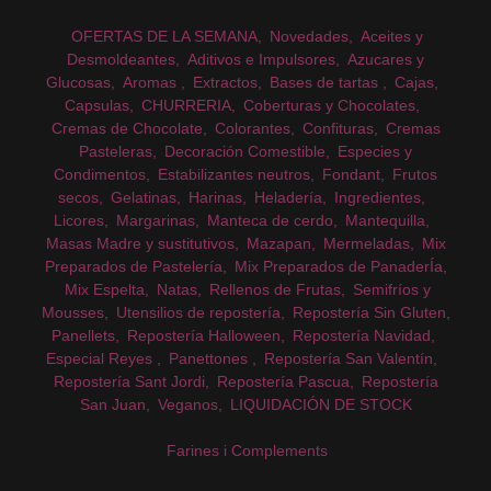
OFERTAS DE LA SEMANA
Novedades
Aceites y
Desmoldeantes
Aditivos e Impulsores
Azucares y
Glucosas
Aromas
Extractos
Bases de tartas
Cajas
Capsulas
CHURRERIA
Coberturas y Chocolates
Cremas de Chocolate
Colorantes
Confituras
Cremas
Pasteleras
Decoración Comestible
Especies y
Condimentos
Estabilizantes neutros
Fondant
Frutos
secos
Gelatinas
Harinas
Heladería
Ingredientes
Licores
Margarinas
Manteca de cerdo
Mantequilla
Masas Madre y sustitutivos
Mazapan
Mermeladas
Mix
Preparados de Pastelería
Mix Preparados de PanaderÍa
Mix Espelta
Natas
Rellenos de Frutas
Semifríos y
Mousses
Utensilios de repostería
Repostería Sin Gluten
Panellets
Repostería Halloween
Repostería Navidad
Especial Reyes
Panettones
Repostería San Valentín
Repostería Sant Jordi
Repostería Pascua
Repostería
San Juan
Veganos
LIQUIDACIÓN DE STOCK
Farines i Complements