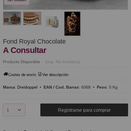
Fond Royal Chocolate
A Consultar
Producto Disponible
-
(Imp. No Incluidos)
Costes de envío
Ver descripción
Marca
:
Dreidoppel
•
EAN / Cod. Barras
:
6068
•
Peso
:
5 Kg
Registrarse para comprar