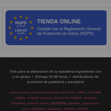
Todo para la elaboración de la repostería Ingredientes con
y sin gluten ✓ Entrega 24-48 horas ✓ distribuidores de
productos de pastelería y panadería
bizcochos
cakes
chocolate
aroma-en-pasta
aromas-para-pasteleria
cookies
fondant
cortador
decoracion
heladeria
cupcakes
pasteleria
pasteles
panaderia
pasta-de-azucar
preparado-en-
reposteria
sabores
semifrios
polvo
restauracion