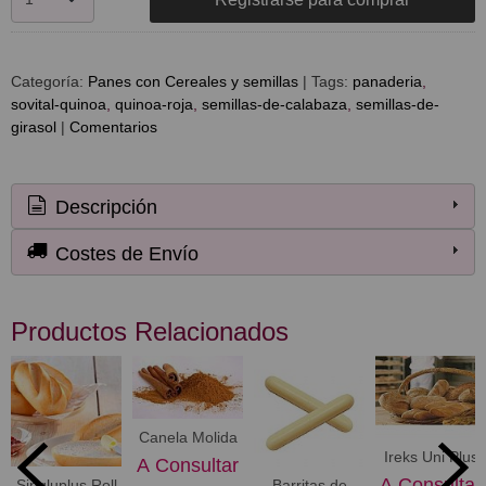
Categoría:
Panes con Cereales y semillas
|
Tags:
panaderia
sovital-quinoa
quinoa-roja
semillas-de-calabaza
semillas-de-
girasol
|
Comentarios
Descripción
Costes de Envío
Productos Relacionados
Canela Molida
Ireks Uni Plus
A Consultar
A Consultar
Singluplus Roll
Barritas de