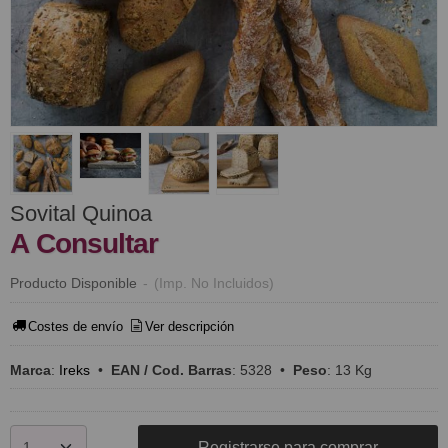
Sovital Quinoa
A Consultar
Producto Disponible
-
(Imp. No Incluidos)
Costes de envío
Ver descripción
Marca
:
Ireks
•
EAN / Cod. Barras
:
5328
•
Peso
:
13 Kg
Registrarse para comprar