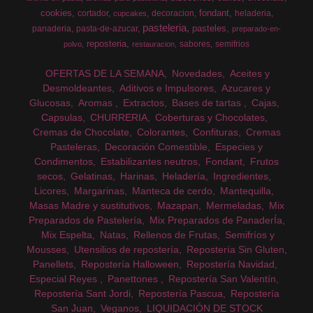
cookies
fondant
cortador
decoracion
heladeria
cupcakes
pasteleria
pasteles
panaderia
pasta-de-azucar
preparado-en-
reposteria
sabores
semifrios
polvo
restauracion
OFERTAS DE LA SEMANA
Novedades
Aceites y
Desmoldeantes
Aditivos e Impulsores
Azucares y
Glucosas
Aromas
Extractos
Bases de tartas
Cajas
Capsulas
CHURRERIA
Coberturas y Chocolates
Cremas de Chocolate
Colorantes
Confituras
Cremas
Pasteleras
Decoración Comestible
Especies y
Condimentos
Estabilizantes neutros
Fondant
Frutos
secos
Gelatinas
Harinas
Heladería
Ingredientes
Licores
Margarinas
Manteca de cerdo
Mantequilla
Masas Madre y sustitutivos
Mazapan
Mermeladas
Mix
Preparados de Pastelería
Mix Preparados de PanaderÍa
Mix Espelta
Natas
Rellenos de Frutas
Semifríos y
Mousses
Utensilios de repostería
Repostería Sin Gluten
Panellets
Repostería Halloween
Repostería Navidad
Especial Reyes
Panettones
Repostería San Valentín
Repostería Sant Jordi
Repostería Pascua
Repostería
San Juan
Veganos
LIQUIDACIÓN DE STOCK