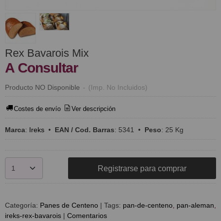
Rex Bavarois Mix
A Consultar
Producto NO Disponible
-
(Imp. No Incluidos)
Costes de envío
Ver descripción
Marca
:
Ireks
•
EAN / Cod. Barras
:
5341
•
Peso
:
25 Kg
Registrarse para comprar
Categoría:
Panes de Centeno
|
Tags:
pan-de-centeno
pan-aleman
ireks-rex-bavarois
|
Comentarios