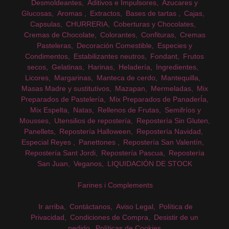
Desmoldeantes
Aditivos e Impulsores
Azucares y
Glucosas
Aromas
Extractos
Bases de tartas
Cajas
Capsulas
CHURRERIA
Coberturas y Chocolates
Cremas de Chocolate
Colorantes
Confituras
Cremas
Pasteleras
Decoración Comestible
Especies y
Condimentos
Estabilizantes neutros
Fondant
Frutos
secos
Gelatinas
Harinas
Heladería
Ingredientes
Licores
Margarinas
Manteca de cerdo
Mantequilla
Masas Madre y sustitutivos
Mazapan
Mermeladas
Mix
Preparados de Pastelería
Mix Preparados de PanaderÍa
Mix Espelta
Natas
Rellenos de Frutas
Semifríos y
Mousses
Utensilios de repostería
Repostería Sin Gluten
Panellets
Repostería Halloween
Repostería Navidad
Especial Reyes
Panettones
Repostería San Valentín
Repostería Sant Jordi
Repostería Pascua
Repostería
San Juan
Veganos
LIQUIDACIÓN DE STOCK
Farines i Complements
Ir arriba
Contáctanos
Aviso Legal
Política de
Privacidad
Condiciones de Compra
Desistir de un
pedido
Políticas de Cookies