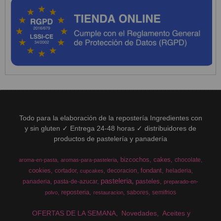
Todo para la elaboración de la repostería Ingredientes con
y sin gluten ✓ Entrega 24-48 horas ✓ distribuidores de
productos de pastelería y panadería
bizcochos
cakes
chocolate
aroma-en-pasta
aromas-para-pasteleria
cookies
fondant
cortador
decoracion
heladeria
cupcakes
pasteleria
pasteles
panaderia
pasta-de-azucar
preparado-en-
reposteria
sabores
semifrios
polvo
restauracion
OFERTAS DE LA SEMANA
Novedades
Aceites y