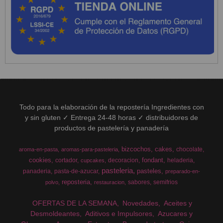
Todo para la elaboración de la repostería Ingredientes con
y sin gluten ✓ Entrega 24-48 horas ✓ distribuidores de
productos de pastelería y panadería
bizcochos
cakes
chocolate
aroma-en-pasta
aromas-para-pasteleria
cookies
fondant
cortador
decoracion
heladeria
cupcakes
pasteleria
pasteles
panaderia
pasta-de-azucar
preparado-en-
reposteria
sabores
semifrios
polvo
restauracion
OFERTAS DE LA SEMANA
Novedades
Aceites y
Desmoldeantes
Aditivos e Impulsores
Azucares y