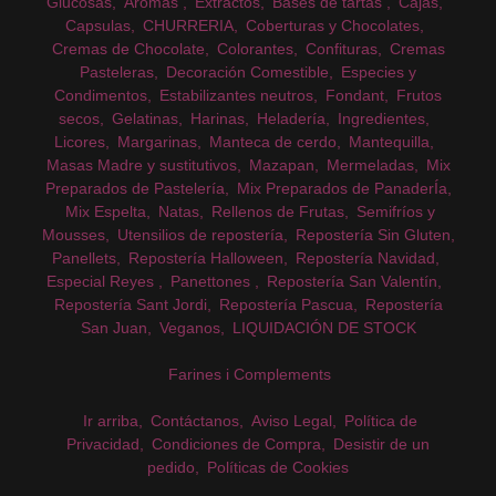
Glucosas
Aromas
Extractos
Bases de tartas
Cajas
Capsulas
CHURRERIA
Coberturas y Chocolates
Cremas de Chocolate
Colorantes
Confituras
Cremas
Pasteleras
Decoración Comestible
Especies y
Condimentos
Estabilizantes neutros
Fondant
Frutos
secos
Gelatinas
Harinas
Heladería
Ingredientes
Licores
Margarinas
Manteca de cerdo
Mantequilla
Masas Madre y sustitutivos
Mazapan
Mermeladas
Mix
Preparados de Pastelería
Mix Preparados de PanaderÍa
Mix Espelta
Natas
Rellenos de Frutas
Semifríos y
Mousses
Utensilios de repostería
Repostería Sin Gluten
Panellets
Repostería Halloween
Repostería Navidad
Especial Reyes
Panettones
Repostería San Valentín
Repostería Sant Jordi
Repostería Pascua
Repostería
San Juan
Veganos
LIQUIDACIÓN DE STOCK
Farines i Complements
Ir arriba
Contáctanos
Aviso Legal
Política de
Privacidad
Condiciones de Compra
Desistir de un
pedido
Políticas de Cookies