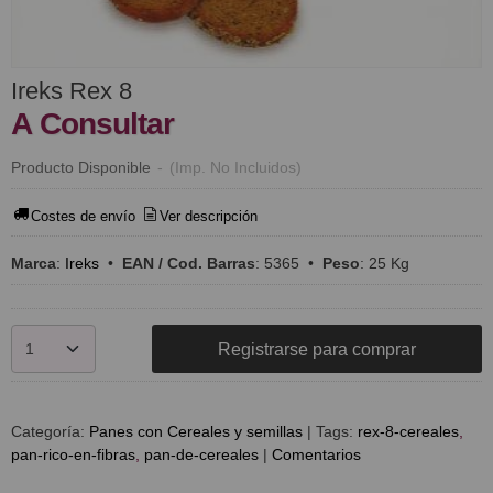
Ireks Rex 8
A Consultar
Producto Disponible
-
(Imp. No Incluidos)
Costes de envío
Ver descripción
Marca
:
Ireks
•
EAN / Cod. Barras
:
5365
•
Peso
:
25 Kg
Registrarse para comprar
Categoría:
Panes con Cereales y semillas
|
Tags:
rex-8-cereales
pan-rico-en-fibras
pan-de-cereales
|
Comentarios