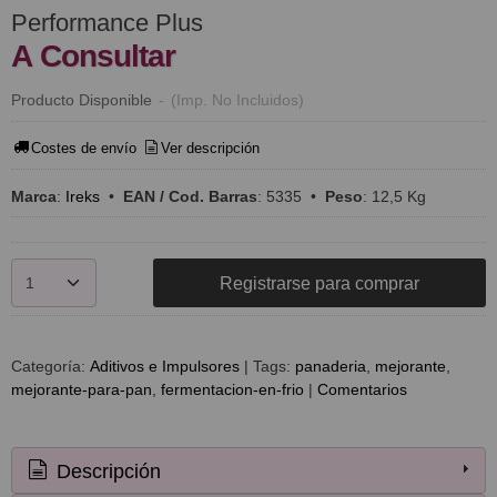
Performance Plus
A Consultar
Producto Disponible
-
(Imp. No Incluidos)
Costes de envío
Ver descripción
Marca
:
Ireks
•
EAN / Cod. Barras
:
5335
•
Peso
:
12,5 Kg
Registrarse para comprar
Categoría:
Aditivos e Impulsores
|
Tags:
panaderia
mejorante
mejorante-para-pan
fermentacion-en-frio
|
Comentarios
Descripción