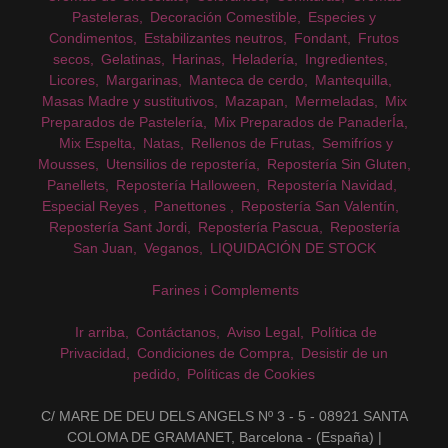
Pasteleras
Decoración Comestible
Especies y
Condimentos
Estabilizantes neutros
Fondant
Frutos
secos
Gelatinas
Harinas
Heladería
Ingredientes
Licores
Margarinas
Manteca de cerdo
Mantequilla
Masas Madre y sustitutivos
Mazapan
Mermeladas
Mix
Preparados de Pastelería
Mix Preparados de PanaderÍa
Mix Espelta
Natas
Rellenos de Frutas
Semifríos y
Mousses
Utensilios de repostería
Repostería Sin Gluten
Panellets
Repostería Halloween
Repostería Navidad
Especial Reyes
Panettones
Repostería San Valentín
Repostería Sant Jordi
Repostería Pascua
Repostería
San Juan
Veganos
LIQUIDACIÓN DE STOCK
Farines i Complements
Ir arriba
Contáctanos
Aviso Legal
Política de
Privacidad
Condiciones de Compra
Desistir de un
pedido
Políticas de Cookies
C/ MARE DE DEU DELS ANGELS Nº 3 - 5 - 08921 SANTA
COLOMA DE GRAMANET, Barcelona - (España) |