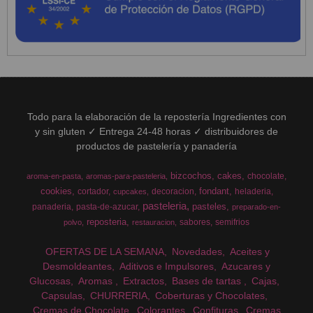
Todo para la elaboración de la repostería Ingredientes con
y sin gluten ✓ Entrega 24-48 horas ✓ distribuidores de
productos de pastelería y panadería
bizcochos
cakes
chocolate
aroma-en-pasta
aromas-para-pasteleria
cookies
fondant
cortador
decoracion
heladeria
cupcakes
pasteleria
pasteles
panaderia
pasta-de-azucar
preparado-en-
reposteria
sabores
semifrios
polvo
restauracion
OFERTAS DE LA SEMANA
Novedades
Aceites y
Desmoldeantes
Aditivos e Impulsores
Azucares y
Glucosas
Aromas
Extractos
Bases de tartas
Cajas
Capsulas
CHURRERIA
Coberturas y Chocolates
Cremas de Chocolate
Colorantes
Confituras
Cremas