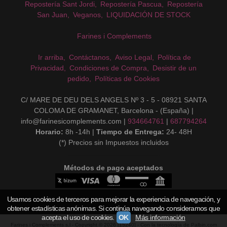
Repostería Sant Jordi
Repostería Pascua
Repostería
San Juan
Veganos
LIQUIDACIÓN DE STOCK
Farines i Complements
Ir arriba
Contáctanos
Aviso Legal
Política de
Privacidad
Condiciones de Compra
Desistir de un
pedido
Políticas de Cookies
C/ MARE DE DEU DELS ANGELS Nº 3 - 5 - 08921 SANTA
COLOMA DE GRAMANET, Barcelona - (España) |
info@farinesicomplements.com |
934664761
|
687794264
Horario:
8h -14h |
Tiempo de Entrega:
24- 48H
(*) Precios sin Impuestos incluidos
Métodos de pago aceptados
Usamos cookies de terceros para mejorar la experiencia de navegación, y
obtener estadísticas anónimas. Si continúa navegando consideramos que
acepta el uso de cookies.
OK
Más información
Farines i Complements s.l
- Copyright © 2026 [15240] - Con la tecnología de Palbin.com