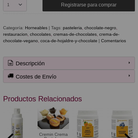
Registrarse para comprar
Categoría:
Horneables
|
Tags:
pasteleria
chocolate-negro
restauracion
chocolates
cremas-de-chocolates
crema-de-
chocolate-vegano
coca-de-hojaldre-y-chocolate
|
Comentarios
Descripción
Costes de Envío
Productos Relacionados
Cremin Crema