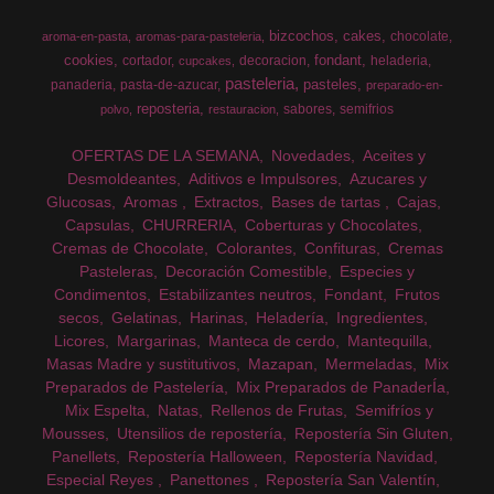
bizcochos
cakes
chocolate
aroma-en-pasta
aromas-para-pasteleria
cookies
fondant
cortador
decoracion
heladeria
cupcakes
pasteleria
pasteles
panaderia
pasta-de-azucar
preparado-en-
reposteria
sabores
semifrios
polvo
restauracion
OFERTAS DE LA SEMANA
Novedades
Aceites y
Desmoldeantes
Aditivos e Impulsores
Azucares y
Glucosas
Aromas
Extractos
Bases de tartas
Cajas
Capsulas
CHURRERIA
Coberturas y Chocolates
Cremas de Chocolate
Colorantes
Confituras
Cremas
Pasteleras
Decoración Comestible
Especies y
Condimentos
Estabilizantes neutros
Fondant
Frutos
secos
Gelatinas
Harinas
Heladería
Ingredientes
Licores
Margarinas
Manteca de cerdo
Mantequilla
Masas Madre y sustitutivos
Mazapan
Mermeladas
Mix
Preparados de Pastelería
Mix Preparados de PanaderÍa
Mix Espelta
Natas
Rellenos de Frutas
Semifríos y
Mousses
Utensilios de repostería
Repostería Sin Gluten
Panellets
Repostería Halloween
Repostería Navidad
Especial Reyes
Panettones
Repostería San Valentín