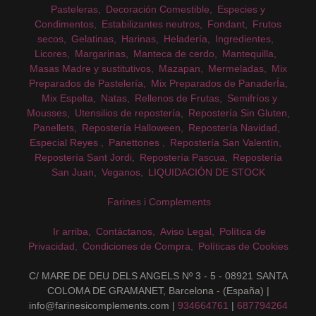
Pasteleras
Decoración Comestible
Especies y
Condimentos
Estabilizantes neutros
Fondant
Frutos
secos
Gelatinas
Harinas
Heladería
Ingredientes
Licores
Margarinas
Manteca de cerdo
Mantequilla
Masas Madre y sustitutivos
Mazapan
Mermeladas
Mix
Preparados de Pastelería
Mix Preparados de PanaderÍa
Mix Espelta
Natas
Rellenos de Frutas
Semifríos y
Mousses
Utensilios de repostería
Repostería Sin Gluten
Panellets
Repostería Halloween
Repostería Navidad
Especial Reyes
Panettones
Repostería San Valentín
Repostería Sant Jordi
Repostería Pascua
Repostería
San Juan
Veganos
LIQUIDACIÓN DE STOCK
Farines i Complements
Ir arriba
Contáctanos
Aviso Legal
Política de
Privacidad
Condiciones de Compra
Políticas de Cookies
C/ MARE DE DEU DELS ANGELS Nº 3 - 5 - 08921 SANTA
COLOMA DE GRAMANET, Barcelona - (España) |
info@farinesicomplements.com |
934664761
|
687794264