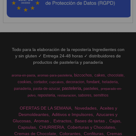
Todo para la elaboración de la repostería Ingredientes con
y sin gluten ✓ Entrega 24-48 horas ✓ distribuidores de
productos de pastelería y panadería
bizcochos
cakes
chocolate
aroma-en-pasta
aromas-para-pasteleria
cookies
fondant
cortador
decoracion
heladeria
cupcakes
pasteleria
pasteles
panaderia
pasta-de-azucar
preparado-en-
reposteria
sabores
semifrios
polvo
restauracion
OFERTAS DE LA SEMANA
Novedades
Aceites y
Desmoldeantes
Aditivos e Impulsores
Azucares y
Glucosas
Aromas
Extractos
Bases de tartas
Cajas
Capsulas
CHURRERIA
Coberturas y Chocolates
Cremas de Chocolate
Colorantes
Confituras
Cremas