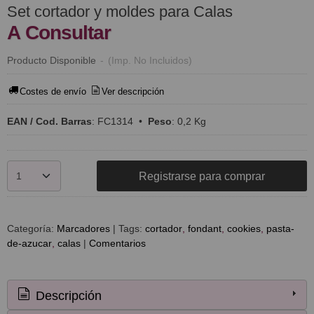
Set cortador y moldes para Calas
A Consultar
Producto Disponible
-
(Imp. No Incluidos)
Costes de envío
Ver descripción
EAN / Cod. Barras
:
FC1314
•
Peso
:
0,2 Kg
Registrarse para comprar
Categoría:
Marcadores
|
Tags:
cortador
fondant
cookies
pasta-
de-azucar
calas
|
Comentarios
Descripción