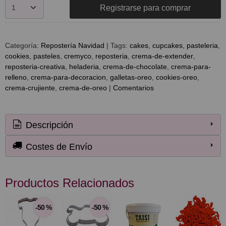
Registrarse para comprar
Categoría:
Repostería Navidad
|
Tags:
cakes
cupcakes
pasteleria
cookies
pasteles
cremyco
reposteria
crema-de-extender
reposteria-creativa
heladeria
crema-de-chocolate
crema-para-
relleno
crema-para-decoracion
galletas-oreo
cookies-oreo
crema-crujiente
crema-de-oreo
|
Comentarios
Descripción
Costes de Envío
Productos Relacionados
-50 %
-50 %