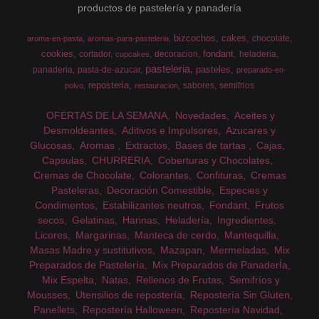
productos de pastelería y panadería
bizcochos
cakes
chocolate
aroma-en-pasta
aromas-para-pasteleria
cookies
fondant
cortador
decoracion
heladeria
cupcakes
pasteleria
pasteles
panaderia
pasta-de-azucar
preparado-en-
reposteria
sabores
semifrios
polvo
restauracion
OFERTAS DE LA SEMANA
Novedades
Aceites y
Desmoldeantes
Aditivos e Impulsores
Azucares y
Glucosas
Aromas
Extractos
Bases de tartas
Cajas
Capsulas
CHURRERIA
Coberturas y Chocolates
Cremas de Chocolate
Colorantes
Confituras
Cremas
Pasteleras
Decoración Comestible
Especies y
Condimentos
Estabilizantes neutros
Fondant
Frutos
secos
Gelatinas
Harinas
Heladería
Ingredientes
Licores
Margarinas
Manteca de cerdo
Mantequilla
Masas Madre y sustitutivos
Mazapan
Mermeladas
Mix
Preparados de Pastelería
Mix Preparados de PanaderÍa
Mix Espelta
Natas
Rellenos de Frutas
Semifríos y
Mousses
Utensilios de repostería
Repostería Sin Gluten
Panellets
Repostería Halloween
Repostería Navidad