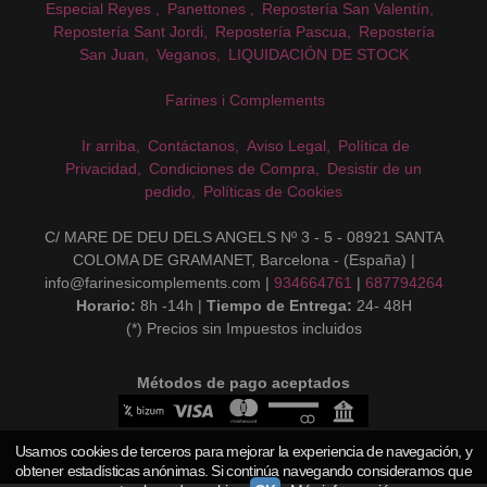
Especial Reyes
Panettones
Repostería San Valentín
Repostería Sant Jordi
Repostería Pascua
Repostería
San Juan
Veganos
LIQUIDACIÓN DE STOCK
Farines i Complements
Ir arriba
Contáctanos
Aviso Legal
Política de
Privacidad
Condiciones de Compra
Desistir de un
pedido
Políticas de Cookies
C/ MARE DE DEU DELS ANGELS Nº 3 - 5 - 08921 SANTA
COLOMA DE GRAMANET, Barcelona - (España) |
info@farinesicomplements.com |
934664761
|
687794264
Horario:
8h -14h |
Tiempo de Entrega:
24- 48H
(*) Precios sin Impuestos incluidos
Métodos de pago aceptados
Usamos cookies de terceros para mejorar la experiencia de navegación, y
obtener estadísticas anónimas. Si continúa navegando consideramos que