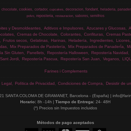
cookies
fondant
chocolate
cortador
decoracion
heladeria
panader
cupcakes
reposteria
sabores
semifrios
polvo
restauracion
eites y Desmoldeantes
Aditivos e Impulsores
Azucares y Glucosas
colates
Cremas de Chocolate
Colorantes
Confituras
Cremas Past
Frutos secos
Gelatinas
Harinas
Heladería
Ingredientes
Licores
das
Mix Preparados de Pastelería
Mix Preparados de PanaderÍa
Mi
ía Sin Gluten
Panellets
Repostería Halloween
Repostería Navidad
Sant Jordi
Repostería Pascua
Repostería San Juan
Veganos
LIQ
Farines i Complements
o Legal
Política de Privacidad
Condiciones de Compra
Desistir de u
21 SANTA COLOMA DE GRAMANET, Barcelona - (España) | info@fari
Horario:
8h -14h |
Tiempo de Entrega:
24- 48H
(*) Precios sin Impuestos incluidos
Métodos de pago aceptados