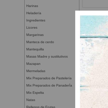
Harinas
Heladería
Ingredientes
Productos
Licores
Margarinas
Manteca de cerdo
Mantequilla
Masas Madre y sustitutivos
Mazapan
Mermeladas
Mix Preparados de Pastelería
Mix Preparados de PanaderÍa
Mix Espelta
Natas
Aromapaste
A Con
Rellenos de Frutas