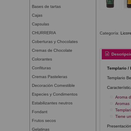
Bases de tartas
Cajas
Capsulas
CHURRERIA
Categoría:
Licor
Coberturas y Chocolates
Cremas de Chocolate
Descripci
Colorantes
Confituras
Templario /
Cremas Pasteleras
Templario Be
Decoración Comestible
Característic
Especies y Condimentos
Aroma d
Estabilizantes neutros
Aromas p
Templari
Fondant
Tiene u
Frutos secos
Presentación:
Gelatinas