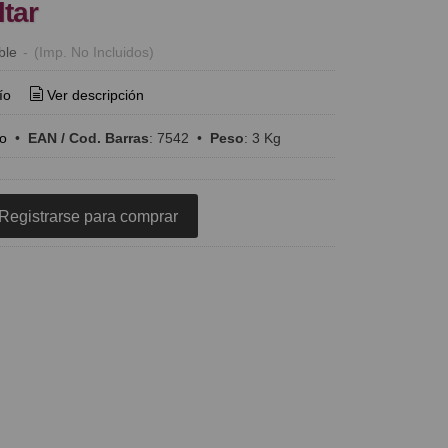
ltar
ble
-
(Imp. No Incluidos)
ío
Ver descripción
o
•
EAN / Cod. Barras
:
7542
•
Peso
:
3 Kg
Registrarse para comprar