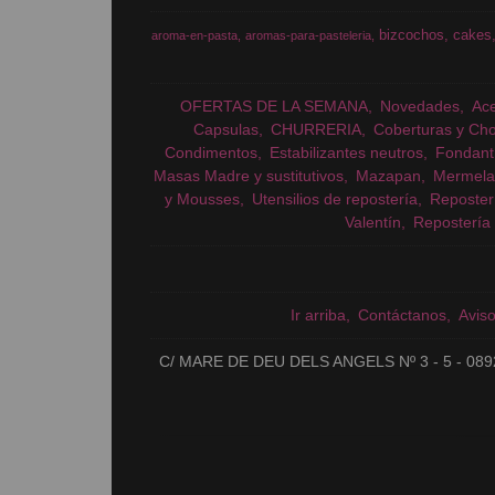
bizcochos
cakes
aroma-en-pasta
aromas-para-pasteleria
OFERTAS DE LA SEMANA
Novedades
Ac
Capsulas
CHURRERIA
Coberturas y Cho
Condimentos
Estabilizantes neutros
Fondant
Masas Madre y sustitutivos
Mazapan
Mermela
y Mousses
Utensilios de repostería
Reposter
Valentín
Repostería 
Ir arriba
Contáctanos
Avis
C/ MARE DE DEU DELS ANGELS Nº 3 - 5 - 089