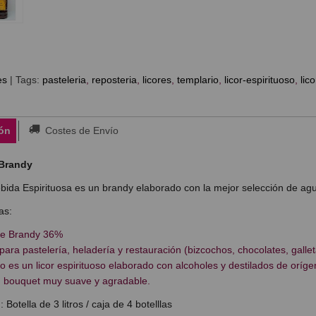
es
|
Tags:
pasteleria
reposteria
licores
templario
licor-espirituoso
lic
ón
Costes de Envío
 Brandy
bida Espirituosa es un brandy elaborado con la mejor selección de agua
as:
e Brandy 36%
ara pastelería, heladería y restauración (bizcochos, chocolates, gallet
o es un licor espirituoso elaborado con alcoholes y destilados de oríg
n bouquet muy suave y agradable.
 Botella de 3 litros / caja de 4 botelllas