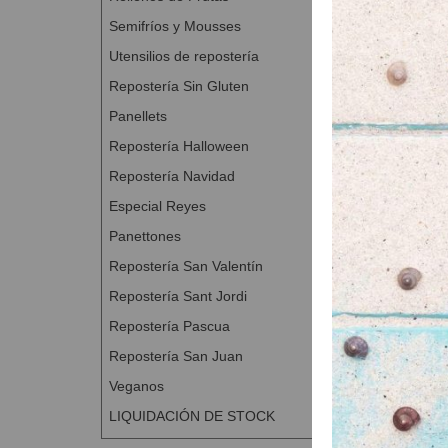
Semifríos y Mousses
Utensilios de repostería
Repostería Sin Gluten
Panellets
Repostería Halloween
Repostería Navidad
Especial Reyes
Panettones
Repostería San Valentín
Repostería Sant Jordi
Repostería Pascua
Repostería San Juan
Veganos
LIQUIDACIÓN DE STOCK