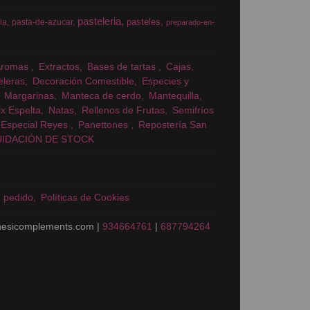
pasteleria
pasteles
ia
pasta-de-azucar
preparado-en-
Aromas
Extractos
Bases de tartas
Cajas
eleras
Decoración Comestible
Especies y
Margarinas
Manteca de cerdo
Mantequilla
x Espelta
Natas
Rellenos de Frutas
Semifríos
Especial Reyes
Panettones
Repostería San
UIDACIÓN DE STOCK
n pedido
Políticas de Cookies
nesicomplements.com |
934664761
|
687794264