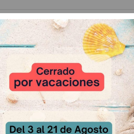
 Relacionados
Estrellas multicolor
A Consultar
 de Plátano
Aromapaste
Champ
sultar