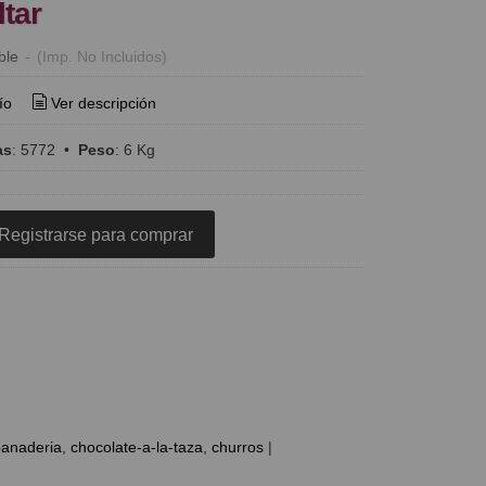
ltar
ble
-
(Imp. No Incluidos)
ío
Ver descripción
as
:
5772
•
Peso
:
6 Kg
Registrarse para comprar
anaderia
chocolate-a-la-taza
churros
|