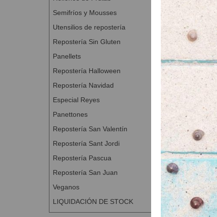
Semifríos y Mousses
Utensilios de repostería
Repostería Sin Gluten
Panellets
Repostería Halloween
Repostería Navidad
Especial Reyes
Panettones
Repostería San Valentín
Repostería Sant Jordi
Repostería Pascua
Repostería San Juan
Veganos
LIQUIDACIÓN DE STOCK