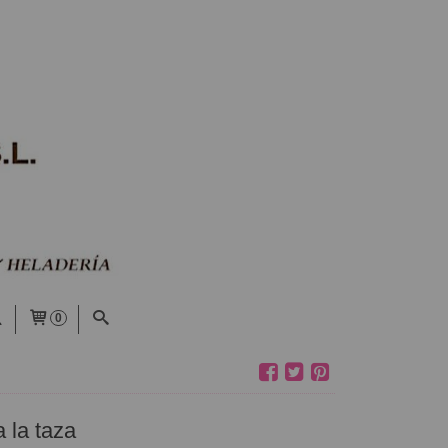
0
 la taza