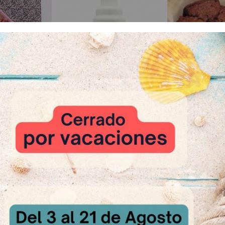
a 25 x 1cm
Credin Muffin
sultar
A Cons
Vainilla Europa
A Consultar