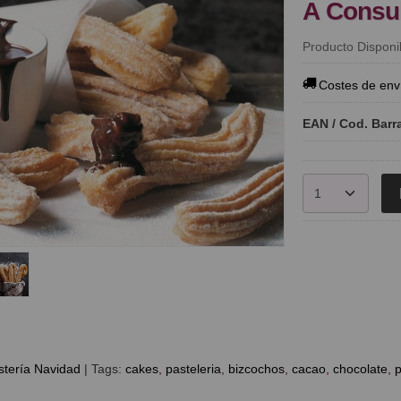
A Consu
Producto Disponi
Costes de env
EAN / Cod. Barr
tería Navidad
|
Tags:
cakes
pasteleria
bizcochos
cacao
chocolate
p