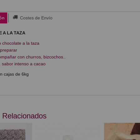
ón
Costes de Envío
 A LA TAZA
o chocolate a la taza
 preparar
mpañar con churros, bizcochos..
. sabor intenso a cacao
en cajas de 6kg
 Relacionados