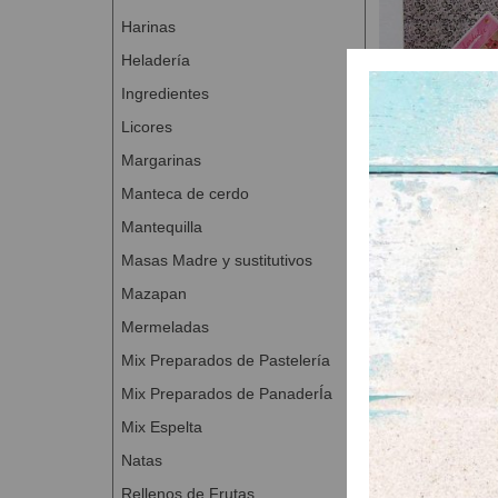
Harinas
Heladería
Ingredientes
Licores
Margarinas
Base tart
Manteca de cerdo
A Con
Mantequilla
Masas Madre y sustitutivos
Mazapan
Mermeladas
Mix Preparados de Pastelería
Mix Preparados de PanaderÍa
Mix Espelta
Natas
Rellenos de Frutas