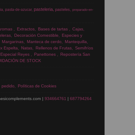
pasteleria
pasteles
ia
pasta-de-azucar
preparado-en-
Aromas
Extractos
Bases de tartas
Cajas
eleras
Decoración Comestible
Especies y
Margarinas
Manteca de cerdo
Mantequilla
x Espelta
Natas
Rellenos de Frutas
Semifríos
Especial Reyes
Panettones
Repostería San
UIDACIÓN DE STOCK
n pedido
Políticas de Cookies
nesicomplements.com |
934664761
|
687794264