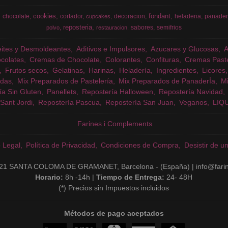
cookies
fondant
chocolate
cortador
decoracion
heladeria
panader
cupcakes
reposteria
sabores
semifrios
polvo
restauracion
eites y Desmoldeantes
Aditivos e Impulsores
Azucares y Glucosas
colates
Cremas de Chocolate
Colorantes
Confituras
Cremas Past
Frutos secos
Gelatinas
Harinas
Heladería
Ingredientes
Licores
das
Mix Preparados de Pastelería
Mix Preparados de PanaderÍa
Mi
ía Sin Gluten
Panellets
Repostería Halloween
Repostería Navidad
Sant Jordi
Repostería Pascua
Repostería San Juan
Veganos
LIQ
Farines i Complements
o Legal
Política de Privacidad
Condiciones de Compra
Desistir de u
21 SANTA COLOMA DE GRAMANET, Barcelona - (España) | info@fari
Horario:
8h -14h |
Tiempo de Entrega:
24- 48H
(*) Precios sin Impuestos incluidos
Métodos de pago aceptados