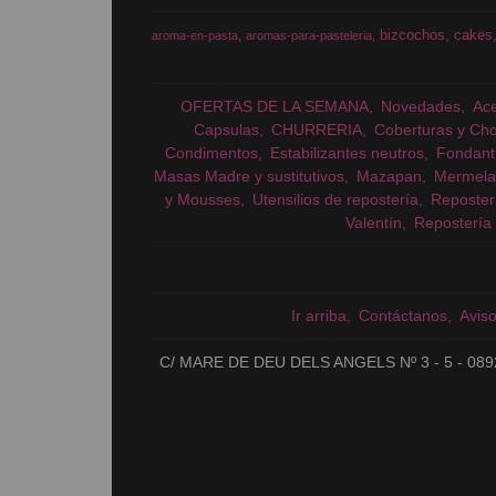
bizcochos
cakes
aroma-en-pasta
aromas-para-pasteleria
OFERTAS DE LA SEMANA
Novedades
Ac
Capsulas
CHURRERIA
Coberturas y Cho
Condimentos
Estabilizantes neutros
Fondant
Masas Madre y sustitutivos
Mazapan
Mermela
y Mousses
Utensilios de repostería
Reposter
Valentín
Repostería 
Ir arriba
Contáctanos
Avis
C/ MARE DE DEU DELS ANGELS Nº 3 - 5 - 089