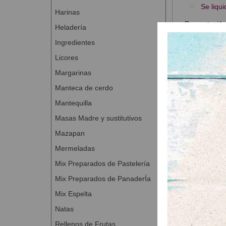
Se liqu
Harinas
Presentació
Heladería
Ingredientes
Licores
Margarinas
Productos
Manteca de cerdo
Mantequilla
Masas Madre y sustitutivos
Mazapan
Mermeladas
Credi Soft C
Mix Preparados de Pastelería
A Con
Mix Preparados de PanaderÍa
Mix Espelta
Natas
Rellenos de Frutas