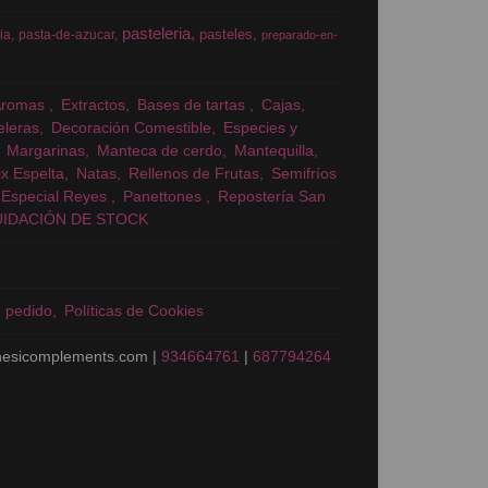
pasteleria
pasteles
ia
pasta-de-azucar
preparado-en-
Aromas
Extractos
Bases de tartas
Cajas
eleras
Decoración Comestible
Especies y
Margarinas
Manteca de cerdo
Mantequilla
x Espelta
Natas
Rellenos de Frutas
Semifríos
Especial Reyes
Panettones
Repostería San
UIDACIÓN DE STOCK
n pedido
Políticas de Cookies
nesicomplements.com |
934664761
|
687794264