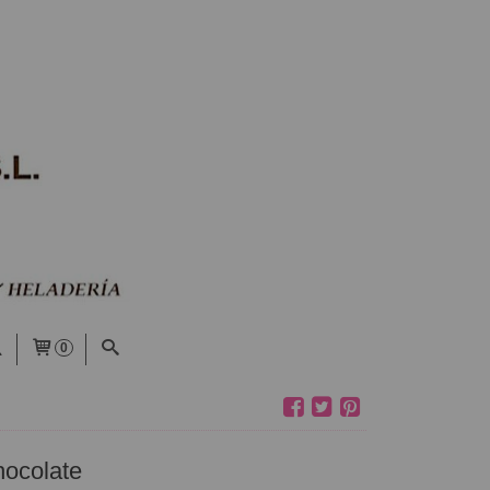
0
hocolate