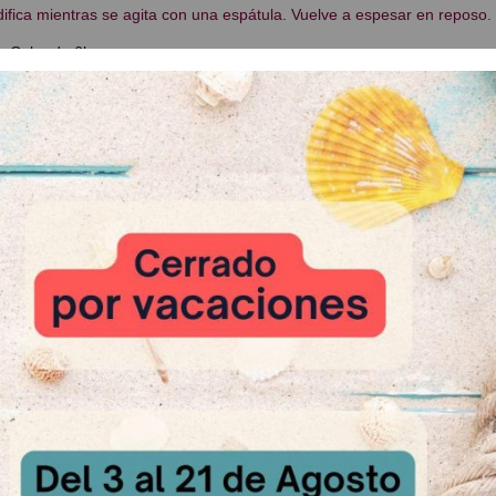
idifica mientras se agita con una espátula. Vuelve a espesar en reposo.
n: Cubo de 6kg
 Relacionados
-10 %
ake Chocolate
sultar
Napal
Cacao Si
A Consultar
A Cons