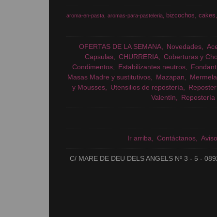
bizcochos
cakes
aroma-en-pasta
aromas-para-pasteleria
OFERTAS DE LA SEMANA
Novedades
Ac
Capsulas
CHURRERIA
Coberturas y Cho
Condimentos
Estabilizantes neutros
Fondant
Masas Madre y sustitutivos
Mazapan
Mermela
y Mousses
Utensilios de repostería
Reposter
Valentín
Repostería 
Ir arriba
Contáctanos
Avis
C/ MARE DE DEU DELS ANGELS Nº 3 - 5 - 089