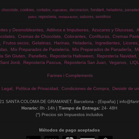
cookies
fondant
chocolate
cortador
decoracion
heladeria
panader
cupcakes
reposteria
sabores
semifrios
polvo
restauracion
eites y Desmoldeantes
Aditivos e Impulsores
Azucares y Glucosas
colates
Cremas de Chocolate
Colorantes
Confituras
Cremas Past
Frutos secos
Gelatinas
Harinas
Heladería
Ingredientes
Licores
das
Mix Preparados de Pastelería
Mix Preparados de PanaderÍa
Mi
ía Sin Gluten
Panellets
Repostería Halloween
Repostería Navidad
Sant Jordi
Repostería Pascua
Repostería San Juan
Veganos
LIQ
Farines i Complements
o Legal
Política de Privacidad
Condiciones de Compra
Desistir de u
21 SANTA COLOMA DE GRAMANET, Barcelona - (España) | info@fari
Horario:
8h -14h |
Tiempo de Entrega:
24- 48H
(*) Precios sin Impuestos incluidos
Métodos de pago aceptados