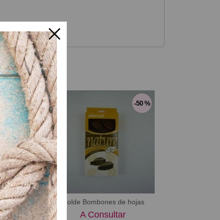
-10 %
-50 %
ena 21
Molde Bombones de hojas
Cori 9
ultar
A Consultar
A Consu