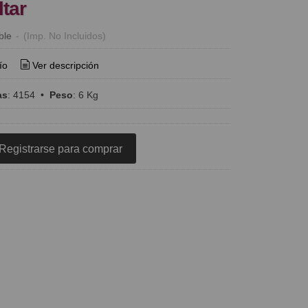
ltar
ble
-
(Imp. No Incluidos)
ío
Ver descripción
as
:
4154
•
Peso
:
6 Kg
Registrarse para comprar