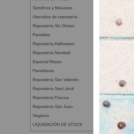
Semifríos y Mousses
Utensilios de repostería
Repostería Sin Gluten
Panellets
Repostería Halloween
Repostería Navidad
Especial Reyes
Panettones
Repostería San Valentín
Repostería Sant Jordi
Repostería Pascua
Repostería San Juan
Veganos
LIQUIDACIÓN DE STOCK