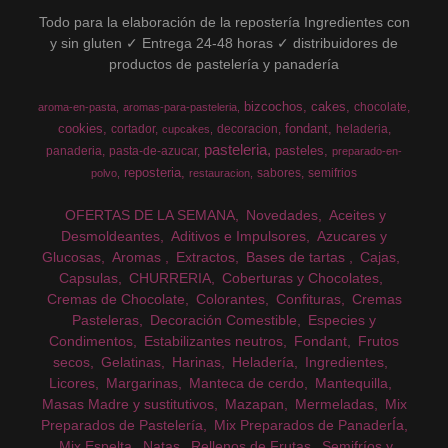
Todo para la elaboración de la repostería Ingredientes con
y sin gluten ✓ Entrega 24-48 horas ✓ distribuidores de
productos de pastelería y panadería
bizcochos
cakes
chocolate
aroma-en-pasta
aromas-para-pasteleria
cookies
fondant
cortador
decoracion
heladeria
cupcakes
pasteleria
pasteles
panaderia
pasta-de-azucar
preparado-en-
reposteria
sabores
semifrios
polvo
restauracion
OFERTAS DE LA SEMANA
Novedades
Aceites y
Desmoldeantes
Aditivos e Impulsores
Azucares y
Glucosas
Aromas
Extractos
Bases de tartas
Cajas
Capsulas
CHURRERIA
Coberturas y Chocolates
Cremas de Chocolate
Colorantes
Confituras
Cremas
Pasteleras
Decoración Comestible
Especies y
Condimentos
Estabilizantes neutros
Fondant
Frutos
secos
Gelatinas
Harinas
Heladería
Ingredientes
Licores
Margarinas
Manteca de cerdo
Mantequilla
Masas Madre y sustitutivos
Mazapan
Mermeladas
Mix
Preparados de Pastelería
Mix Preparados de PanaderÍa
Mix Espelta
Natas
Rellenos de Frutas
Semifríos y