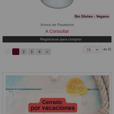
Sin Gluten - Vegano
Aroma de Panettone
A Consultar
Registrarse para comprar
de 81
<
1
2
3
4
>