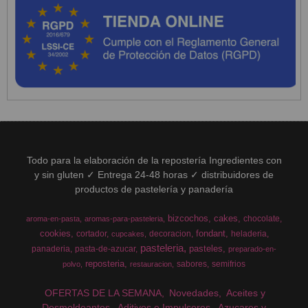
Todo para la elaboración de la repostería Ingredientes con
y sin gluten ✓ Entrega 24-48 horas ✓ distribuidores de
productos de pastelería y panadería
bizcochos
cakes
chocolate
aroma-en-pasta
aromas-para-pasteleria
cookies
fondant
cortador
decoracion
heladeria
cupcakes
pasteleria
pasteles
panaderia
pasta-de-azucar
preparado-en-
reposteria
sabores
semifrios
polvo
restauracion
OFERTAS DE LA SEMANA
Novedades
Aceites y
Desmoldeantes
Aditivos e Impulsores
Azucares y