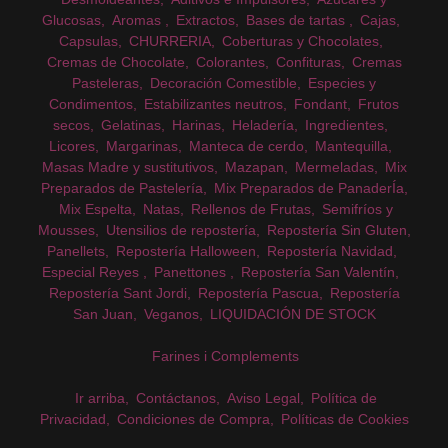
Glucosas
Aromas
Extractos
Bases de tartas
Cajas
Capsulas
CHURRERIA
Coberturas y Chocolates
Cremas de Chocolate
Colorantes
Confituras
Cremas
Pasteleras
Decoración Comestible
Especies y
Condimentos
Estabilizantes neutros
Fondant
Frutos
secos
Gelatinas
Harinas
Heladería
Ingredientes
Licores
Margarinas
Manteca de cerdo
Mantequilla
Masas Madre y sustitutivos
Mazapan
Mermeladas
Mix
Preparados de Pastelería
Mix Preparados de PanaderÍa
Mix Espelta
Natas
Rellenos de Frutas
Semifríos y
Mousses
Utensilios de repostería
Repostería Sin Gluten
Panellets
Repostería Halloween
Repostería Navidad
Especial Reyes
Panettones
Repostería San Valentín
Repostería Sant Jordi
Repostería Pascua
Repostería
San Juan
Veganos
LIQUIDACIÓN DE STOCK
Farines i Complements
Ir arriba
Contáctanos
Aviso Legal
Política de
Privacidad
Condiciones de Compra
Políticas de Cookies