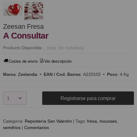
Zeesan Fresa
A Consultar
Producto Disponible
-
(Imp. No Incluidos)
Costes de envío
Ver descripción
Marca
:
Zeelandia
•
EAN / Cod. Barras
:
A220103
•
Peso
:
4 Kg
Registrarse para comprar
Categoría:
Repostería San Valentín
|
Tags:
fresa
mousses
semifrios
|
Comentarios