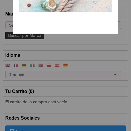
Marcas
Idioma
Tu Carrito (0)
El carrito de la compra está vacío
Redes Sociales