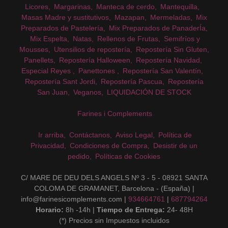
Licores
Margarinas
Manteca de cerdo
Mantequilla
Masas Madre y sustitutivos
Mazapan
Mermeladas
Mix
Preparados de Pastelería
Mix Preparados de PanaderÍa
Mix Espelta
Natas
Rellenos de Frutas
Semifríos y
Mousses
Utensilios de repostería
Repostería Sin Gluten
Panellets
Repostería Halloween
Repostería Navidad
Especial Reyes
Panettones
Repostería San Valentín
Repostería Sant Jordi
Repostería Pascua
Repostería
San Juan
Veganos
LIQUIDACIÓN DE STOCK
Farines i Complements
Ir arriba
Contáctanos
Aviso Legal
Política de
Privacidad
Condiciones de Compra
Desistir de un
pedido
Políticas de Cookies
C/ MARE DE DEU DELS ANGELS Nº 3 - 5 - 08921 SANTA
COLOMA DE GRAMANET, Barcelona - (España) |
info@farinesicomplements.com |
934664761
|
687794264
Horario:
8h -14h |
Tiempo de Entrega:
24- 48H
(*) Precios sin Impuestos incluidos