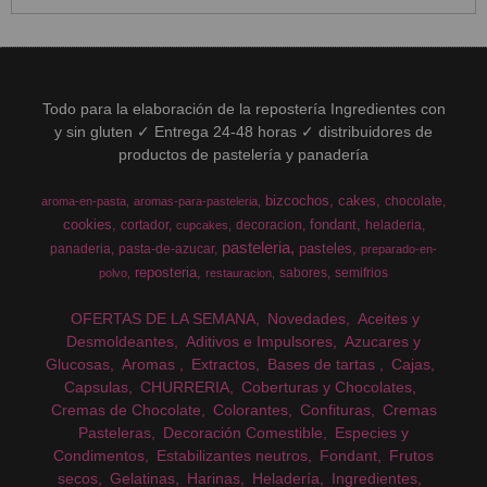
Todo para la elaboración de la repostería Ingredientes con
y sin gluten ✓ Entrega 24-48 horas ✓ distribuidores de
productos de pastelería y panadería
bizcochos
cakes
chocolate
aroma-en-pasta
aromas-para-pasteleria
cookies
fondant
cortador
decoracion
heladeria
cupcakes
pasteleria
pasteles
panaderia
pasta-de-azucar
preparado-en-
reposteria
sabores
semifrios
polvo
restauracion
OFERTAS DE LA SEMANA
Novedades
Aceites y
Desmoldeantes
Aditivos e Impulsores
Azucares y
Glucosas
Aromas
Extractos
Bases de tartas
Cajas
Capsulas
CHURRERIA
Coberturas y Chocolates
Cremas de Chocolate
Colorantes
Confituras
Cremas
Pasteleras
Decoración Comestible
Especies y
Condimentos
Estabilizantes neutros
Fondant
Frutos
secos
Gelatinas
Harinas
Heladería
Ingredientes