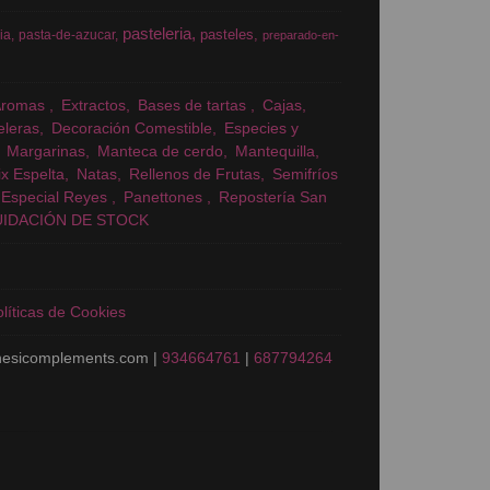
pasteleria
pasteles
ia
pasta-de-azucar
preparado-en-
Aromas
Extractos
Bases de tartas
Cajas
eleras
Decoración Comestible
Especies y
Margarinas
Manteca de cerdo
Mantequilla
x Espelta
Natas
Rellenos de Frutas
Semifríos
Especial Reyes
Panettones
Repostería San
UIDACIÓN DE STOCK
líticas de Cookies
nesicomplements.com |
934664761
|
687794264