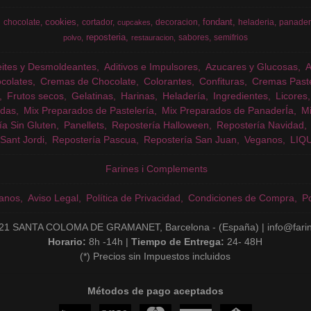
cookies
fondant
chocolate
cortador
decoracion
heladeria
panader
cupcakes
reposteria
sabores
semifrios
polvo
restauracion
eites y Desmoldeantes
Aditivos e Impulsores
Azucares y Glucosas
colates
Cremas de Chocolate
Colorantes
Confituras
Cremas Past
Frutos secos
Gelatinas
Harinas
Heladería
Ingredientes
Licores
das
Mix Preparados de Pastelería
Mix Preparados de PanaderÍa
Mi
ía Sin Gluten
Panellets
Repostería Halloween
Repostería Navidad
Sant Jordi
Repostería Pascua
Repostería San Juan
Veganos
LIQ
Farines i Complements
anos
Aviso Legal
Política de Privacidad
Condiciones de Compra
Po
21 SANTA COLOMA DE GRAMANET, Barcelona - (España) | info@fari
Horario:
8h -14h |
Tiempo de Entrega:
24- 48H
(*) Precios sin Impuestos incluidos
Métodos de pago aceptados