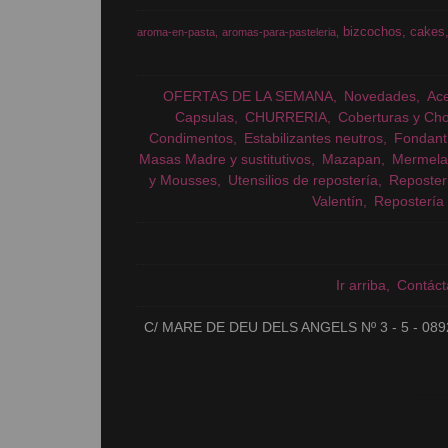
bizcochos
cakes
aroma-en-pasta
aromas-para-pasteleria
OFERTAS DE LA SEMANA
Novedades
Ac
Capsulas
CHURRERIA
Coberturas y Cho
Condimentos
Estabilizantes neutros
Fondant
Masas Madre y sustitutivos
Mazapan
Mermela
y Mousses
Utensilios de repostería
Reposter
Valentín
Repostería 
Ir arriba
Contáct
C/ MARE DE DEU DELS ANGELS Nº 3 - 5 - 089