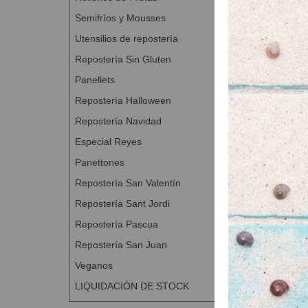
Semifríos y Mousses
Utensilios de repostería
Repostería Sin Gluten
Panellets
Repostería Halloween
Repostería Navidad
Especial Reyes
Panettones
Repostería San Valentín
Repostería Sant Jordi
Repostería Pascua
Repostería San Juan
Veganos
LIQUIDACIÓN DE STOCK