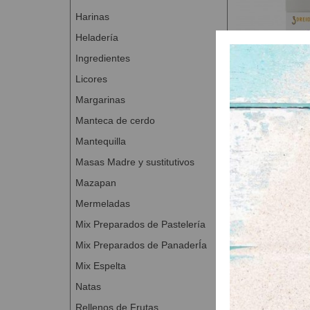
Harinas
Heladería
Ingredientes
Licores
Margarinas
Manteca de cerdo
Aroma de M
Mantequilla
A Con
Masas Madre y sustitutivos
Mazapan
Mermeladas
Mix Preparados de Pastelería
Mix Preparados de PanaderÍa
Mix Espelta
Natas
Rellenos de Frutas