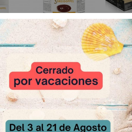
St Allery R
A Cons
antequilla
Aromapaste de Caramelo
sultar
A Consultar