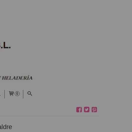
0
aldre