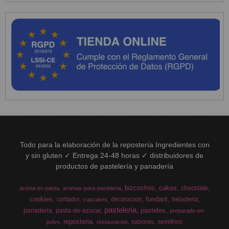
Todo para la elaboración de la repostería Ingredientes con
y sin gluten ✓ Entrega 24-48 horas ✓ distribuidores de
productos de pastelería y panadería
bizcochos
cakes
chocolate
aroma-en-pasta
aromas-para-pasteleria
cookies
fondant
cortador
decoracion
heladeria
cupcakes
pasteleria
pasteles
panaderia
pasta-de-azucar
preparado-en-
reposteria
sabores
semifrios
polvo
restauracion