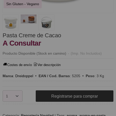
Sin Gluten - Vegano
​Pasta Creme de Cacao
A Consultar
Producto Disponible (Stock en camino)
-
(Imp. No Incluidos)
Costes de envío
Ver descripción
Marca
:
Dreidoppel
•
EAN / Cod. Barras
:
5205
•
Peso
:
3 Kg
Registrarse para comprar
Categoría:
Repostería Navidad
|
Tags:
aroma
aroma-en-pasta