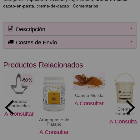
cacao-en-pasta
creme-de-cacao
|
Comentarios
Descripción
Costes de Envío
Productos Relacionados
-50 %
Canela Molida
Cortador
A Consultar
Portavelas
Crema
A Consultar
Extender
Aromapaste de
A Consultar
Plátano
A Consultar