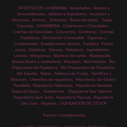
OFERTAS DE LA SEMANA
Novedades
Aceites y
Desmoldeantes
Aditivos e Impulsores
Azucares y
Glucosas
Aromas
Extractos
Bases de tartas
Cajas
Capsulas
CHURRERIA
Coberturas y Chocolates
Cremas de Chocolate
Colorantes
Confituras
Cremas
Pasteleras
Decoración Comestible
Especies y
Condimentos
Estabilizantes neutros
Fondant
Frutos
secos
Gelatinas
Harinas
Heladería
Ingredientes
Licores
Margarinas
Manteca de cerdo
Mantequilla
Masas Madre y sustitutivos
Mazapan
Mermeladas
Mix
Preparados de Pastelería
Mix Preparados de PanaderÍa
Mix Espelta
Natas
Rellenos de Frutas
Semifríos y
Mousses
Utensilios de repostería
Repostería Sin Gluten
Panellets
Repostería Halloween
Repostería Navidad
Especial Reyes
Panettones
Repostería San Valentín
Repostería Sant Jordi
Repostería Pascua
Repostería
San Juan
Veganos
LIQUIDACIÓN DE STOCK
Farines i Complements
Ir arriba
Contáctanos
Aviso Legal
Política de