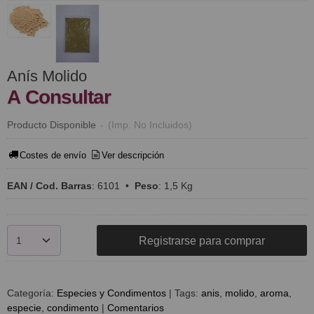
Anís Molido
A Consultar
Producto Disponible
-
(Imp. No Incluidos)
Costes de envío
Ver descripción
EAN / Cod. Barras
:
6101
•
Peso
:
1,5 Kg
Registrarse para comprar
Categoría:
Especies y Condimentos
|
Tags:
anis
molido
aroma
especie
condimento
|
Comentarios