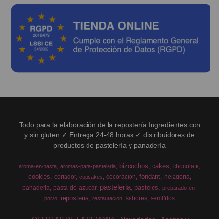
Todo para la elaboración de la repostería Ingredientes con
y sin gluten ✓ Entrega 24-48 horas ✓ distribuidores de
productos de pastelería y panadería
bizcochos
cakes
chocolate
aroma-en-pasta
aromas-para-pasteleria
cookies
fondant
cortador
decoracion
heladeria
cupcakes
pasteleria
pasteles
panaderia
pasta-de-azucar
preparado-en-
reposteria
sabores
semifrios
polvo
restauracion
OFERTAS DE LA SEMANA
Novedades
Aceites y