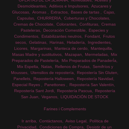
Desmoldeantes
Aditivos e Impulsores
Azucares y
Glucosas
Aromas
Extractos
Bases de tartas
Cajas
Capsulas
CHURRERIA
Coberturas y Chocolates
Cremas de Chocolate
Colorantes
Confituras
Cremas
Pasteleras
Decoración Comestible
Especies y
Condimentos
Estabilizantes neutros
Fondant
Frutos
secos
Gelatinas
Harinas
Heladería
Ingredientes
Licores
Margarinas
Manteca de cerdo
Mantequilla
Masas Madre y sustitutivos
Mazapan
Mermeladas
Mix
Preparados de Pastelería
Mix Preparados de PanaderÍa
Mix Espelta
Natas
Rellenos de Frutas
Semifríos y
Mousses
Utensilios de repostería
Repostería Sin Gluten
Panellets
Repostería Halloween
Repostería Navidad
Especial Reyes
Panettones
Repostería San Valentín
Repostería Sant Jordi
Repostería Pascua
Repostería
San Juan
Veganos
LIQUIDACIÓN DE STOCK
Farines i Complements
Ir arriba
Contáctanos
Aviso Legal
Política de
Privacidad
Condiciones de Compra
Desistir de un