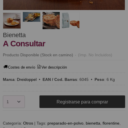
Bienetta
A Consultar
Producto Disponible (Stock en camino)
-
(Imp. No Incluidos)
Costes de envío
Ver descripción
Marca
:
Dreidoppel
•
EAN / Cod. Barras
:
6045
•
Peso
:
6 Kg
Registrarse para comprar
Categoría:
Otros
|
Tags:
preparado-en-polvo
bienetta
florentine