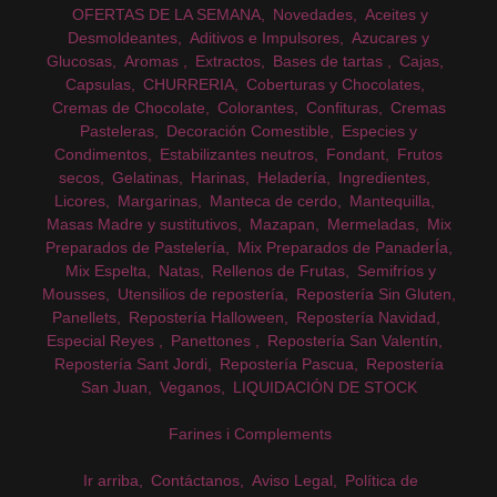
OFERTAS DE LA SEMANA
Novedades
Aceites y
Desmoldeantes
Aditivos e Impulsores
Azucares y
Glucosas
Aromas
Extractos
Bases de tartas
Cajas
Capsulas
CHURRERIA
Coberturas y Chocolates
Cremas de Chocolate
Colorantes
Confituras
Cremas
Pasteleras
Decoración Comestible
Especies y
Condimentos
Estabilizantes neutros
Fondant
Frutos
secos
Gelatinas
Harinas
Heladería
Ingredientes
Licores
Margarinas
Manteca de cerdo
Mantequilla
Masas Madre y sustitutivos
Mazapan
Mermeladas
Mix
Preparados de Pastelería
Mix Preparados de PanaderÍa
Mix Espelta
Natas
Rellenos de Frutas
Semifríos y
Mousses
Utensilios de repostería
Repostería Sin Gluten
Panellets
Repostería Halloween
Repostería Navidad
Especial Reyes
Panettones
Repostería San Valentín
Repostería Sant Jordi
Repostería Pascua
Repostería
San Juan
Veganos
LIQUIDACIÓN DE STOCK
Farines i Complements
Ir arriba
Contáctanos
Aviso Legal
Política de