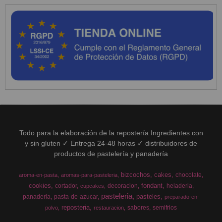
Todo para la elaboración de la repostería Ingredientes con
y sin gluten ✓ Entrega 24-48 horas ✓ distribuidores de
productos de pastelería y panadería
bizcochos
cakes
chocolate
aroma-en-pasta
aromas-para-pasteleria
cookies
fondant
cortador
decoracion
heladeria
cupcakes
pasteleria
pasteles
panaderia
pasta-de-azucar
preparado-en-
reposteria
sabores
semifrios
polvo
restauracion