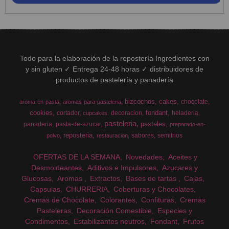
Todo para la elaboración de la repostería Ingredientes con
y sin gluten ✓ Entrega 24-48 horas ✓ distribuidores de
productos de pastelería y panadería
bizcochos
cakes
chocolate
aroma-en-pasta
aromas-para-pasteleria
cookies
fondant
cortador
decoracion
heladeria
cupcakes
pasteleria
pasteles
panaderia
pasta-de-azucar
preparado-en-
reposteria
sabores
semifrios
polvo
restauracion
OFERTAS DE LA SEMANA
Novedades
Aceites y
Desmoldeantes
Aditivos e Impulsores
Azucares y
Glucosas
Aromas
Extractos
Bases de tartas
Cajas
Capsulas
CHURRERIA
Coberturas y Chocolates
Cremas de Chocolate
Colorantes
Confituras
Cremas
Pasteleras
Decoración Comestible
Especies y
Condimentos
Estabilizantes neutros
Fondant
Frutos