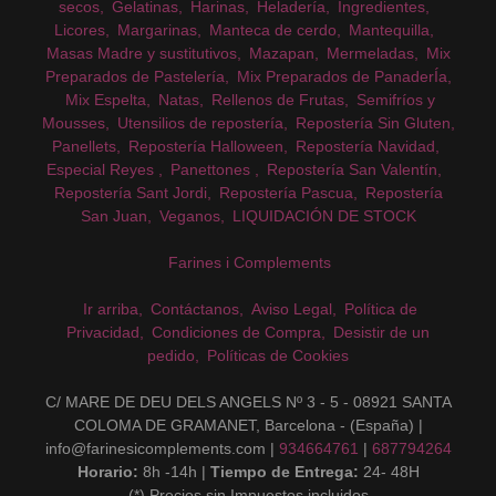
secos
Gelatinas
Harinas
Heladería
Ingredientes
Licores
Margarinas
Manteca de cerdo
Mantequilla
Masas Madre y sustitutivos
Mazapan
Mermeladas
Mix
Preparados de Pastelería
Mix Preparados de PanaderÍa
Mix Espelta
Natas
Rellenos de Frutas
Semifríos y
Mousses
Utensilios de repostería
Repostería Sin Gluten
Panellets
Repostería Halloween
Repostería Navidad
Especial Reyes
Panettones
Repostería San Valentín
Repostería Sant Jordi
Repostería Pascua
Repostería
San Juan
Veganos
LIQUIDACIÓN DE STOCK
Farines i Complements
Ir arriba
Contáctanos
Aviso Legal
Política de
Privacidad
Condiciones de Compra
Desistir de un
pedido
Políticas de Cookies
C/ MARE DE DEU DELS ANGELS Nº 3 - 5 - 08921 SANTA
COLOMA DE GRAMANET, Barcelona - (España) |
info@farinesicomplements.com |
934664761
|
687794264
Horario:
8h -14h |
Tiempo de Entrega:
24- 48H
(*) Precios sin Impuestos incluidos