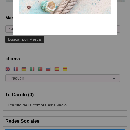
Marcas
Idioma
Tu Carrito (0)
El carrito de la compra está vacío
Redes Sociales